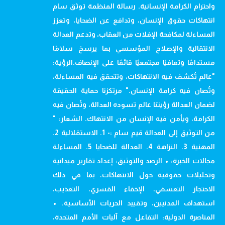
واحترام الكرامة الإنسانية. رسالة المنظمة توثق سام
انتهاكات حقوق الإنسان، وتدافع عن الضحايا، وتعزز
المساءلة لمكافحة الإفلات من العقاب، وتدعم العدالة
الانتقالية والإصلاح المؤسسي بما يرسخ سلامًا
مستدامًا وتعافيًا مجتمعيًا قائمًا على الإنصاف.الرؤية:
"عالم تُكشف فيه الانتهاكات، وتتحقق فيه المساءلة،
وتُصان فيه كرامة الإنسان." مرتكزنا حماية الحقيقة
لضمان العدالة رؤيتنا عالم تسوده العدالة، وتُصان فيه
الكرامة، ويأمن فيه الإنسان من الانتهاك. الشعار: "
من التوثيق إلى العدالة قيم سام :- 1. الاستقلالية 2.
المهنية 3. النزاهة 4. العدالة للضحايا 5. المساءلة
مجالات الخبرة: • الرصد والتوثيق: إعداد تقارير ميدانية
وتحليلات حقوقية حول الانتهاكات، بما في ذلك
الاحتجاز التعسفي، الإخفاء القسري، التعذيب،
استهداف المدنيين، وتقييد الحريات الأساسية. •
المناصرة الدولية: التفاعل مع آليات الأمم المتحدة،