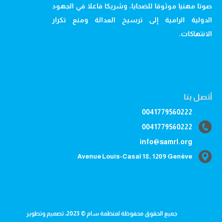
صوتا مهنيا موثوقا للضحايا، وشريكا فاعلا في الجهود
الدولية الرامية إلى ترسيخ العدالة ومنع تكرار
الانتهاكات.
أتصل بنا
0041779560222
0041779560222
info@samrl.org
Avenue Louis-Casaï 18, 1209 Genève
جميع الحقوق محفوظة لمنظمة سام © 2023، تصميم وتطوير