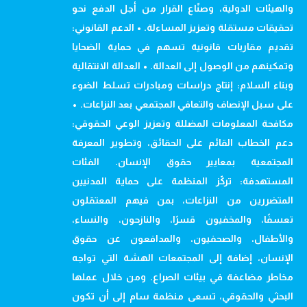
والهيئات الدولية، وصنّاع القرار من أجل الدفع نحو
تحقيقات مستقلة وتعزيز المساءلة. • الدعم القانوني:
تقديم مقاربات قانونية تسهم في حماية الضحايا
وتمكينهم من الوصول إلى العدالة. • العدالة الانتقالية
وبناء السلام: إنتاج دراسات ومبادرات تسلط الضوء
على سبل الإنصاف والتعافي المجتمعي بعد النزاعات. •
مكافحة المعلومات المضللة وتعزيز الوعي الحقوقي:
دعم الخطاب القائم على الحقائق، وتطوير المعرفة
المجتمعية بمعايير حقوق الإنسان. الفئات
المستهدفة: تركّز المنظمة على حماية المدنيين
المتضررين من النزاعات، بمن فيهم المعتقلون
تعسفًا، والمخفيون قسرًا، والنازحون، والنساء،
والأطفال، والصحفيون، والمدافعون عن حقوق
الإنسان، إضافة إلى المجتمعات الهشة التي تواجه
مخاطر مضاعفة في بيئات الصراع. ومن خلال عملها
البحثي والحقوقي، تسعى منظمة سام إلى أن تكون