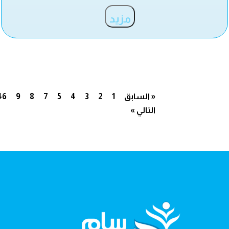
مزيد
« السابق
1
2
3
4
5
7
8
9
46
التالي »