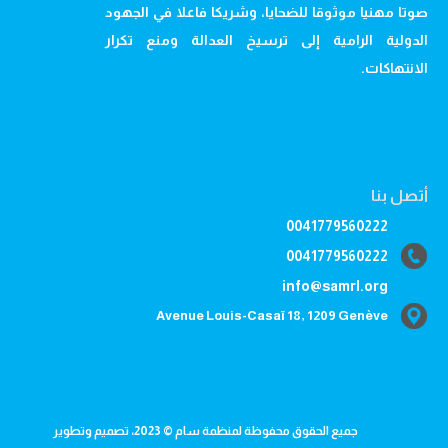
صوتا مهنيا موثوقا للضحايا، وشريكا فاعلا في الجهود
الدولية الرامية إلى ترسيخ العدالة ومنع تكرار
الانتهاكات.
أتصل بنا
0041779560222
0041779560222
info@samrl.org
Avenue Louis-Casaï 18, 1209 Genève
جميع الحقوق محفوظة لمنظمة سام © 2023، تصميم وتطوير