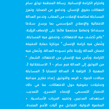
واحترام الكرامة الإنسانية. رسالة المنظمة توثق سام
انتهاكات حقوق الإنسان، وتدافع عن الضحايا، وتعزز
المساءلة لمكافحة الإفلات من العقاب، وتدعم العدالة
الانتقالية والإصلاح المؤسسي بما يرسخ سلامًا
مستدامًا وتعافيًا مجتمعيًا قائمًا على الإنصاف.الرؤية:
"عالم تُكشف فيه الانتهاكات، وتتحقق فيه المساءلة،
وتُصان فيه كرامة الإنسان." مرتكزنا حماية الحقيقة
لضمان العدالة رؤيتنا عالم تسوده العدالة، وتُصان فيه
الكرامة، ويأمن فيه الإنسان من الانتهاك. الشعار: "
من التوثيق إلى العدالة قيم سام :- 1. الاستقلالية 2.
المهنية 3. النزاهة 4. العدالة للضحايا 5. المساءلة
مجالات الخبرة: • الرصد والتوثيق: إعداد تقارير ميدانية
وتحليلات حقوقية حول الانتهاكات، بما في ذلك
الاحتجاز التعسفي، الإخفاء القسري، التعذيب،
استهداف المدنيين، وتقييد الحريات الأساسية. •
المناصرة الدولية: التفاعل مع آليات الأمم المتحدة،