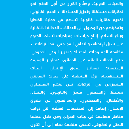
والهيئات الدولية، وصنّاع القرار من أجل الدفع نحو
تحقيقات مستقلة وتعزيز المساءلة. • الدعم القانوني:
تقديم مقاربات قانونية تسهم في حماية الضحايا
وتمكينهم من الوصول إلى العدالة. • العدالة الانتقالية
وبناء السلام: إنتاج دراسات ومبادرات تسلط الضوء
على سبل الإنصاف والتعافي المجتمعي بعد النزاعات. •
مكافحة المعلومات المضللة وتعزيز الوعي الحقوقي:
دعم الخطاب القائم على الحقائق، وتطوير المعرفة
المجتمعية بمعايير حقوق الإنسان. الفئات
المستهدفة: تركّز المنظمة على حماية المدنيين
المتضررين من النزاعات، بمن فيهم المعتقلون
تعسفًا، والمخفيون قسرًا، والنازحون، والنساء،
والأطفال، والصحفيون، والمدافعون عن حقوق
الإنسان، إضافة إلى المجتمعات الهشة التي تواجه
مخاطر مضاعفة في بيئات الصراع. ومن خلال عملها
البحثي والحقوقي، تسعى منظمة سام إلى أن تكون