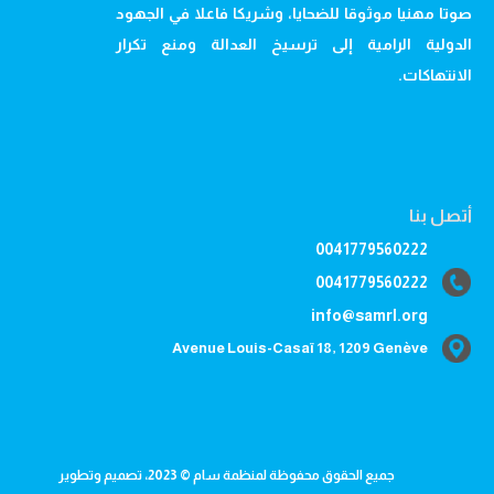
صوتا مهنيا موثوقا للضحايا، وشريكا فاعلا في الجهود
الدولية الرامية إلى ترسيخ العدالة ومنع تكرار
الانتهاكات.
أتصل بنا
0041779560222
0041779560222
info@samrl.org
Avenue Louis-Casaï 18, 1209 Genève
جميع الحقوق محفوظة لمنظمة سام © 2023، تصميم وتطوير