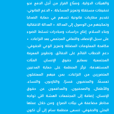
والهيئات الدولية، وصنّاع القرار من أجل الدفع نحو
تحقيقات مستقلة وتعزيز المساءلة. • الدعم القانوني:
تقديم مقاربات قانونية تسهم في حماية الضحايا
وتمكينهم من الوصول إلى العدالة. • العدالة الانتقالية
وبناء السلام: إنتاج دراسات ومبادرات تسلط الضوء
على سبل الإنصاف والتعافي المجتمعي بعد النزاعات. •
مكافحة المعلومات المضللة وتعزيز الوعي الحقوقي:
دعم الخطاب القائم على الحقائق، وتطوير المعرفة
المجتمعية بمعايير حقوق الإنسان. الفئات
المستهدفة: تركّز المنظمة على حماية المدنيين
المتضررين من النزاعات، بمن فيهم المعتقلون
تعسفًا، والمخفيون قسرًا، والنازحون، والنساء،
والأطفال، والصحفيون، والمدافعون عن حقوق
الإنسان، إضافة إلى المجتمعات الهشة التي تواجه
مخاطر مضاعفة في بيئات الصراع. ومن خلال عملها
البحثي والحقوقي، تسعى منظمة سام إلى أن تكون