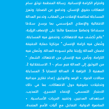
واحترام الكرامة الإنسانية. رسالة المنظمة توثق سام
انتهاكات حقوق الإنسان، وتدافع عن الضحايا، وتعزز
المساءلة لمكافحة الإفلات من العقاب، وتدعم العدالة
الانتقالية والإصلاح المؤسسي بما يرسخ سلامًا
مستدامًا وتعافيًا مجتمعيًا قائمًا على الإنصاف.الرؤية:
"عالم تُكشف فيه الانتهاكات، وتتحقق فيه المساءلة،
وتُصان فيه كرامة الإنسان." مرتكزنا حماية الحقيقة
لضمان العدالة رؤيتنا عالم تسوده العدالة، وتُصان فيه
الكرامة، ويأمن فيه الإنسان من الانتهاك. الشعار: "
من التوثيق إلى العدالة قيم سام :- 1. الاستقلالية 2.
المهنية 3. النزاهة 4. العدالة للضحايا 5. المساءلة
مجالات الخبرة: • الرصد والتوثيق: إعداد تقارير ميدانية
وتحليلات حقوقية حول الانتهاكات، بما في ذلك
الاحتجاز التعسفي، الإخفاء القسري، التعذيب،
استهداف المدنيين، وتقييد الحريات الأساسية. •
المناصرة الدولية: التفاعل مع آليات الأمم المتحدة،