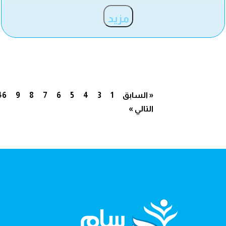
مزيد
« السابق
1
3
4
5
6
7
8
9
46
التالي »