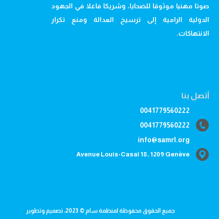
صوتا مهنيا موثوقا للضحايا، وشريكا فاعلا في الجهود
الدولية الرامية إلى ترسيخ العدالة ومنع تكرار
الانتهاكات.
أتصل بنا
0041779560222
0041779560222
info@samrl.org
Avenue Louis-Casaï 18, 1209 Genève
جميع الحقوق محفوظة لمنظمة سام © 2023، تصميم وتطوير