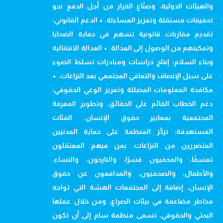
والهيئات الدولية، وصنّاع القرار من أجل الدفع نحو
تحقيقات مستقلة وتعزيز المساءلة. • الدعم القانوني:
تقديم مقاربات قانونية تسهم في حماية الضحايا
وتمكينهم من الوصول إلى العدالة. • العدالة الانتقالية
وبناء السلام: إنتاج دراسات ومبادرات تسلط الضوء
على سبل الإنصاف والتعافي المجتمعي بعد النزاعات. •
مكافحة المعلومات المضللة وتعزيز الوعي الحقوقي:
دعم الخطاب القائم على الحقائق، وتطوير المعرفة
المجتمعية بمعايير حقوق الإنسان. الفئات
المستهدفة: تركّز المنظمة على حماية المدنيين
المتضررين من النزاعات، بمن فيهم المعتقلون
تعسفًا، والمخفيون قسرًا، والنازحون، والنساء،
والأطفال، والصحفيون، والمدافعون عن حقوق
الإنسان، إضافة إلى المجتمعات الهشة التي تواجه
مخاطر مضاعفة في بيئات الصراع. ومن خلال عملها
البحثي والحقوقي، تسعى منظمة سام إلى أن تكون