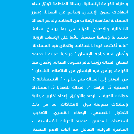
واحترام الكرامة الإنسانية. رسالة المنظمة توثق سام
انتهاكات حقوق الإنسان، وتدافع عن الضحايا، وتعزز
المساءلة لمكافحة الإفلات من العقاب، وتدعم العدالة
الانتقالية والإصلاح المؤسسي بما يرسخ سلامًا
مستدامًا وتعافيًا مجتمعيًا قائمًا على الإنصاف.الرؤية:
"عالم تُكشف فيه الانتهاكات، وتتحقق فيه المساءلة،
وتُصان فيه كرامة الإنسان." مرتكزنا حماية الحقيقة
لضمان العدالة رؤيتنا عالم تسوده العدالة، وتُصان فيه
الكرامة، ويأمن فيه الإنسان من الانتهاك. الشعار: "
من التوثيق إلى العدالة قيم سام :- 1. الاستقلالية 2.
المهنية 3. النزاهة 4. العدالة للضحايا 5. المساءلة
مجالات الخبرة: • الرصد والتوثيق: إعداد تقارير ميدانية
وتحليلات حقوقية حول الانتهاكات، بما في ذلك
الاحتجاز التعسفي، الإخفاء القسري، التعذيب،
استهداف المدنيين، وتقييد الحريات الأساسية. •
المناصرة الدولية: التفاعل مع آليات الأمم المتحدة،