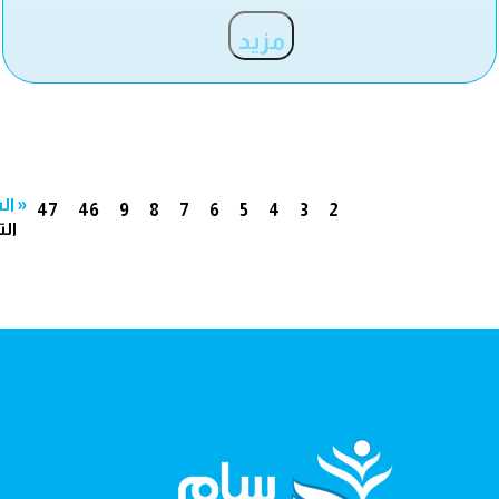
مزيد
« ال
47
46
9
8
7
6
5
4
3
2
الت