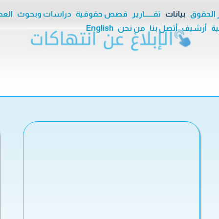
ر الحقوق
بيانات
تقــــــارير
قصص حقوقية
دراسات وبحوث
العدا
ية
أرشيف
أتصل بنا
من نحن
English