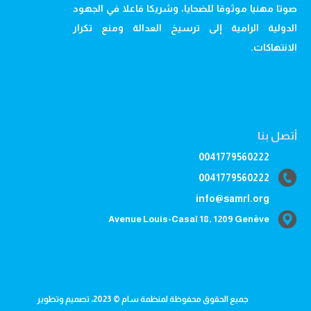
صوتا مهنيا موثوقا للضحايا، وشريكا فاعلا في الجهود
الدولية الرامية إلى ترسيخ العدالة ومنع تكرار
الانتهاكات.
أتصل بنا
0041779560222
0041779560222
info@samrl.org
Avenue Louis-Casaï 18, 1209 Genève
جميع الحقوق محفوظة لمنظمة سام © 2023، تصميم وتطوير