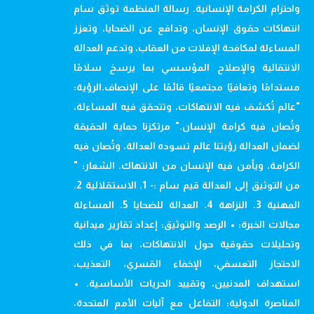
واحترام الكرامة الإنسانية. رسالة المنظمة توثق سام
انتهاكات حقوق الإنسان، وتدافع عن الضحايا، وتعزز
المساءلة لمكافحة الإفلات من العقاب، وتدعم العدالة
الانتقالية والإصلاح المؤسسي بما يرسخ سلامًا
مستدامًا وتعافيًا مجتمعيًا قائمًا على الإنصاف.الرؤية:
"عالم تُكشف فيه الانتهاكات، وتتحقق فيه المساءلة،
وتُصان فيه كرامة الإنسان." مرتكزنا حماية الحقيقة
لضمان العدالة رؤيتنا عالم تسوده العدالة، وتُصان فيه
الكرامة، ويأمن فيه الإنسان من الانتهاك. الشعار: "
من التوثيق إلى العدالة قيم سام :- 1. الاستقلالية 2.
المهنية 3. النزاهة 4. العدالة للضحايا 5. المساءلة
مجالات الخبرة: • الرصد والتوثيق: إعداد تقارير ميدانية
وتحليلات حقوقية حول الانتهاكات، بما في ذلك
الاحتجاز التعسفي، الإخفاء القسري، التعذيب،
استهداف المدنيين، وتقييد الحريات الأساسية. •
المناصرة الدولية: التفاعل مع آليات الأمم المتحدة،