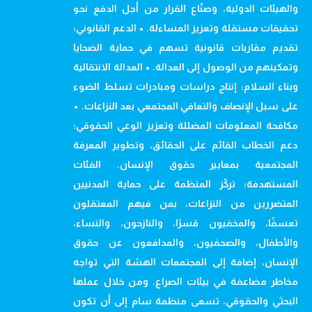
والهيئات الدولية، وصنّاع القرار من أجل الدفع نحو
تحقيقات مستقلة وتعزيز المساءلة. • الدعم القانوني:
تقديم مقاربات قانونية تسهم في حماية الضحايا
وتمكينهم من الوصول إلى العدالة. • العدالة الانتقالية
وبناء السلام: إنتاج دراسات ومبادرات تسلط الضوء
على سبل الإنصاف والتعافي المجتمعي بعد النزاعات. •
مكافحة المعلومات المضللة وتعزيز الوعي الحقوقي:
دعم الخطاب القائم على الحقائق، وتطوير المعرفة
المجتمعية بمعايير حقوق الإنسان. الفئات
المستهدفة: تركّز المنظمة على حماية المدنيين
المتضررين من النزاعات، بمن فيهم المعتقلون
تعسفًا، والمخفيون قسرًا، والنازحون، والنساء،
والأطفال، والصحفيون، والمدافعون عن حقوق
الإنسان، إضافة إلى المجتمعات الهشة التي تواجه
مخاطر مضاعفة في بيئات الصراع. ومن خلال عملها
البحثي والحقوقي، تسعى منظمة سام إلى أن تكون