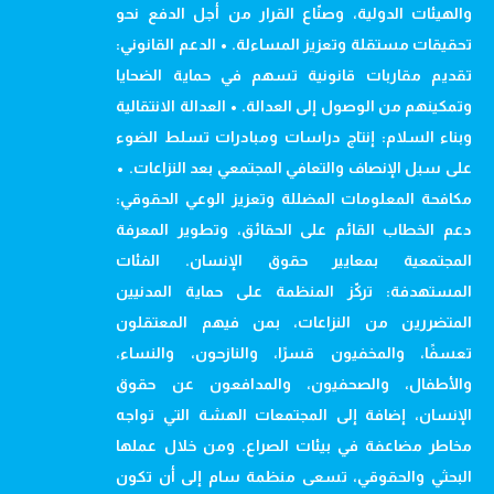
والهيئات الدولية، وصنّاع القرار من أجل الدفع نحو
تحقيقات مستقلة وتعزيز المساءلة. • الدعم القانوني:
تقديم مقاربات قانونية تسهم في حماية الضحايا
وتمكينهم من الوصول إلى العدالة. • العدالة الانتقالية
وبناء السلام: إنتاج دراسات ومبادرات تسلط الضوء
على سبل الإنصاف والتعافي المجتمعي بعد النزاعات. •
مكافحة المعلومات المضللة وتعزيز الوعي الحقوقي:
دعم الخطاب القائم على الحقائق، وتطوير المعرفة
المجتمعية بمعايير حقوق الإنسان. الفئات
المستهدفة: تركّز المنظمة على حماية المدنيين
المتضررين من النزاعات، بمن فيهم المعتقلون
تعسفًا، والمخفيون قسرًا، والنازحون، والنساء،
والأطفال، والصحفيون، والمدافعون عن حقوق
الإنسان، إضافة إلى المجتمعات الهشة التي تواجه
مخاطر مضاعفة في بيئات الصراع. ومن خلال عملها
البحثي والحقوقي، تسعى منظمة سام إلى أن تكون