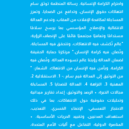
واحترام الكرامة الإنسانية. رسالة المنظمة توثق سام
انتهاكات حقوق الإنسان، وتدافع عن الضحايا، وتعزز
المساءلة لمكافحة الإفلات من العقاب، وتدعم العدالة
الانتقالية والإصلاح المؤسسي بما يرسخ سلامًا
مستدامًا وتعافيًا مجتمعيًا قائمًا على الإنصاف.الرؤية:
"عالم تُكشف فيه الانتهاكات، وتتحقق فيه المساءلة،
وتُصان فيه كرامة الإنسان." مرتكزنا حماية الحقيقة
لضمان العدالة رؤيتنا عالم تسوده العدالة، وتُصان فيه
الكرامة، ويأمن فيه الإنسان من الانتهاك. الشعار: "
من التوثيق إلى العدالة قيم سام :- 1. الاستقلالية 2.
المهنية 3. النزاهة 4. العدالة للضحايا 5. المساءلة
مجالات الخبرة: • الرصد والتوثيق: إعداد تقارير ميدانية
وتحليلات حقوقية حول الانتهاكات، بما في ذلك
الاحتجاز التعسفي، الإخفاء القسري، التعذيب،
استهداف المدنيين، وتقييد الحريات الأساسية. •
المناصرة الدولية: التفاعل مع آليات الأمم المتحدة،