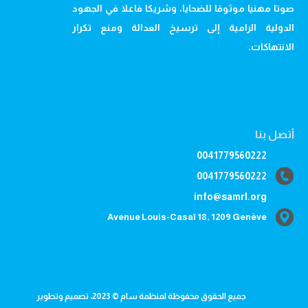
صوتا مهنيا موثوقا للضحايا، وشريكا فاعلا في الجهود
الدولية الرامية إلى ترسيخ العدالة ومنع تكرار
الانتهاكات.
أتصل بنا
0041779560222
0041779560222
info@samrl.org
Avenue Louis-Casaï 18, 1209 Genève
جميع الحقوق محفوظة لمنظمة سام © 2023، تصميم وتطوير