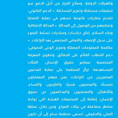
والهيئات الدولية، وصنّاع القرار من أجل الدفع نحو
تحقيقات مستقلة وتعزيز المساءلة. • الدعم القانوني:
تقديم مقاربات قانونية تسهم في حماية الضحايا
وتمكينهم من الوصول إلى العدالة. • العدالة الانتقالية
وبناء السلام: إنتاج دراسات ومبادرات تسلط الضوء
على سبل الإنصاف والتعافي المجتمعي بعد النزاعات. •
مكافحة المعلومات المضللة وتعزيز الوعي الحقوقي:
دعم الخطاب القائم على الحقائق، وتطوير المعرفة
المجتمعية بمعايير حقوق الإنسان. الفئات
المستهدفة: تركّز المنظمة على حماية المدنيين
المتضررين من النزاعات، بمن فيهم المعتقلون
تعسفًا، والمخفيون قسرًا، والنازحون، والنساء،
والأطفال، والصحفيون، والمدافعون عن حقوق
الإنسان، إضافة إلى المجتمعات الهشة التي تواجه
مخاطر مضاعفة في بيئات الصراع. ومن خلال عملها
البحثي والحقوقي، تسعى منظمة سام إلى أن تكون