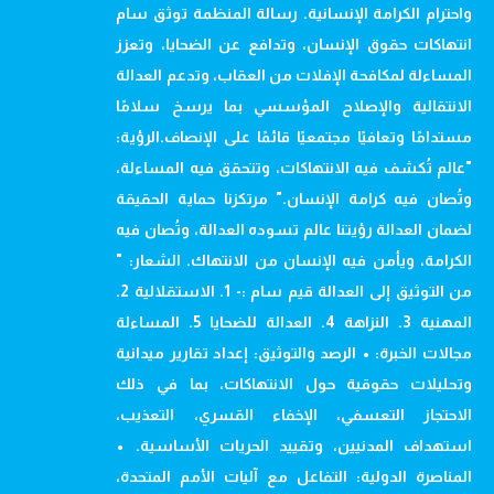
واحترام الكرامة الإنسانية. رسالة المنظمة توثق سام
انتهاكات حقوق الإنسان، وتدافع عن الضحايا، وتعزز
المساءلة لمكافحة الإفلات من العقاب، وتدعم العدالة
الانتقالية والإصلاح المؤسسي بما يرسخ سلامًا
مستدامًا وتعافيًا مجتمعيًا قائمًا على الإنصاف.الرؤية:
"عالم تُكشف فيه الانتهاكات، وتتحقق فيه المساءلة،
وتُصان فيه كرامة الإنسان." مرتكزنا حماية الحقيقة
لضمان العدالة رؤيتنا عالم تسوده العدالة، وتُصان فيه
الكرامة، ويأمن فيه الإنسان من الانتهاك. الشعار: "
من التوثيق إلى العدالة قيم سام :- 1. الاستقلالية 2.
المهنية 3. النزاهة 4. العدالة للضحايا 5. المساءلة
مجالات الخبرة: • الرصد والتوثيق: إعداد تقارير ميدانية
وتحليلات حقوقية حول الانتهاكات، بما في ذلك
الاحتجاز التعسفي، الإخفاء القسري، التعذيب،
استهداف المدنيين، وتقييد الحريات الأساسية. •
المناصرة الدولية: التفاعل مع آليات الأمم المتحدة،