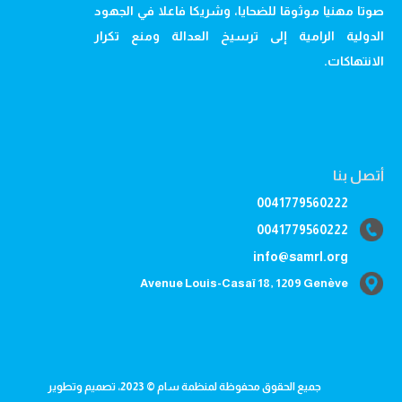
صوتا مهنيا موثوقا للضحايا، وشريكا فاعلا في الجهود
الدولية الرامية إلى ترسيخ العدالة ومنع تكرار
الانتهاكات.
أتصل بنا
0041779560222
0041779560222
info@samrl.org
Avenue Louis-Casaï 18, 1209 Genève
جميع الحقوق محفوظة لمنظمة سام © 2023، تصميم وتطوير