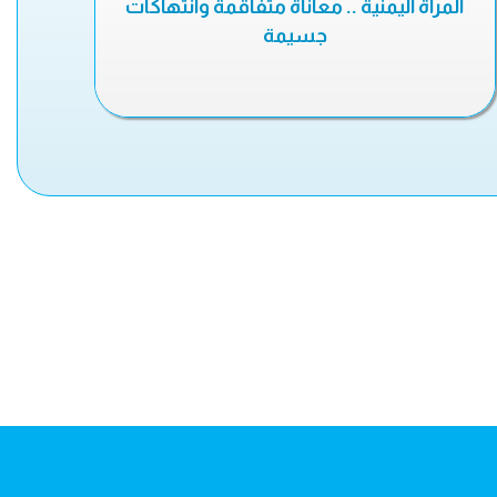
المرأة اليمنية .. معاناة متفاقمة وانتهاكات
جسيمة