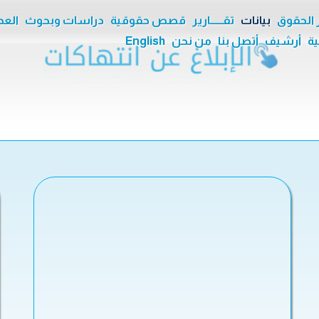
ر الحقوق
بيانات
تقــــــارير
قصص حقوقية
دراسات وبحوث
العدا
ية
أرشيف
أتصل بنا
من نحن
English