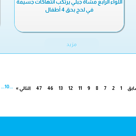
اللواء الرابع مشاة جبلي يرتكب انتهاكات جسيمة
في لحج بحق 4 أطفال
مزيد
...
10
...
ابق
1
2
7
8
9
11
12
13
46
47
التالي »