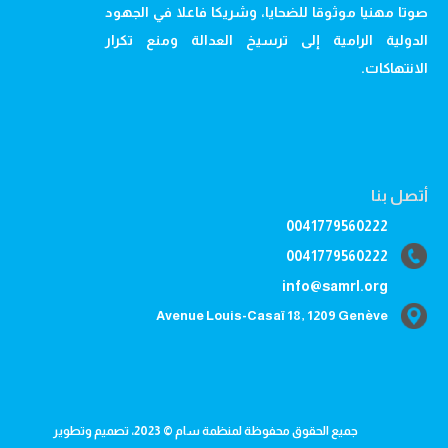
صوتا مهنيا موثوقا للضحايا، وشريكا فاعلا في الجهود
الدولية الرامية إلى ترسيخ العدالة ومنع تكرار
الانتهاكات.
أتصل بنا
0041779560222
0041779560222
info@samrl.org
Avenue Louis-Casaï 18, 1209 Genève
جميع الحقوق محفوظة لمنظمة سام © 2023، تصميم وتطوير