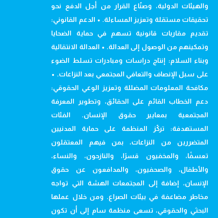
والهيئات الدولية، وصنّاع القرار من أجل الدفع نحو
تحقيقات مستقلة وتعزيز المساءلة. • الدعم القانوني:
تقديم مقاربات قانونية تسهم في حماية الضحايا
وتمكينهم من الوصول إلى العدالة. • العدالة الانتقالية
وبناء السلام: إنتاج دراسات ومبادرات تسلط الضوء
على سبل الإنصاف والتعافي المجتمعي بعد النزاعات. •
مكافحة المعلومات المضللة وتعزيز الوعي الحقوقي:
دعم الخطاب القائم على الحقائق، وتطوير المعرفة
المجتمعية بمعايير حقوق الإنسان. الفئات
المستهدفة: تركّز المنظمة على حماية المدنيين
المتضررين من النزاعات، بمن فيهم المعتقلون
تعسفًا، والمخفيون قسرًا، والنازحون، والنساء،
والأطفال، والصحفيون، والمدافعون عن حقوق
الإنسان، إضافة إلى المجتمعات الهشة التي تواجه
مخاطر مضاعفة في بيئات الصراع. ومن خلال عملها
البحثي والحقوقي، تسعى منظمة سام إلى أن تكون