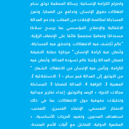
واحترام الكرامة الإنسانية. رسالة المنظمة توثق سام
انتهاكات حقوق الإنسان، وتدافع عن الضحايا، وتعزز
المساءلة لمكافحة الإفلات من العقاب، وتدعم العدالة
الانتقالية والإصلاح المؤسسي بما يرسخ سلامًا
مستدامًا وتعافيًا مجتمعيًا قائمًا على الإنصاف.الرؤية:
"عالم تُكشف فيه الانتهاكات، وتتحقق فيه المساءلة،
وتُصان فيه كرامة الإنسان." مرتكزنا حماية الحقيقة
لضمان العدالة رؤيتنا عالم تسوده العدالة، وتُصان فيه
الكرامة، ويأمن فيه الإنسان من الانتهاك. الشعار: "
من التوثيق إلى العدالة قيم سام :- 1. الاستقلالية 2.
المهنية 3. النزاهة 4. العدالة للضحايا 5. المساءلة
مجالات الخبرة: • الرصد والتوثيق: إعداد تقارير ميدانية
وتحليلات حقوقية حول الانتهاكات، بما في ذلك
الاحتجاز التعسفي، الإخفاء القسري، التعذيب،
استهداف المدنيين، وتقييد الحريات الأساسية. •
المناصرة الدولية: التفاعل مع آليات الأمم المتحدة،