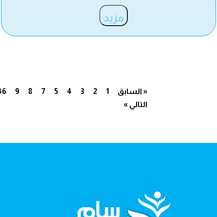
مزيد
« السابق
1
2
3
4
5
7
8
9
46
التالي »