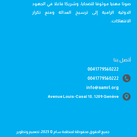
صوتا مهنيا موثوقا للضحايا، وشريكا فاعلا في الجهود
الدولية الرامية إلى ترسيخ العدالة ومنع تكرار
الانتهاكات.
أتصل بنا
0041779560222
0041779560222
info@samrl.org
Avenue Louis-Casaï 18, 1209 Genève
جميع الحقوق محفوظة لمنظمة سام © 2023، تصميم وتطوير