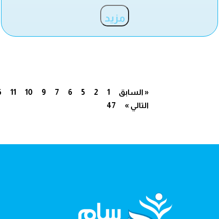
مزيد
« السابق
1
2
5
6
7
9
10
11
6
التالي »
47