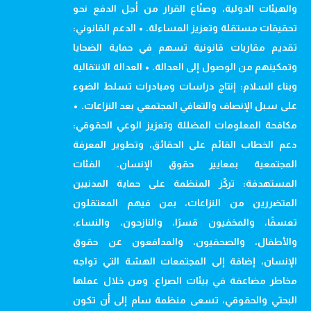
والهيئات الدولية، وصنّاع القرار من أجل الدفع نحو
تحقيقات مستقلة وتعزيز المساءلة. • الدعم القانوني:
تقديم مقاربات قانونية تسهم في حماية الضحايا
وتمكينهم من الوصول إلى العدالة. • العدالة الانتقالية
وبناء السلام: إنتاج دراسات ومبادرات تسلط الضوء
على سبل الإنصاف والتعافي المجتمعي بعد النزاعات. •
مكافحة المعلومات المضللة وتعزيز الوعي الحقوقي:
دعم الخطاب القائم على الحقائق، وتطوير المعرفة
المجتمعية بمعايير حقوق الإنسان. الفئات
المستهدفة: تركّز المنظمة على حماية المدنيين
المتضررين من النزاعات، بمن فيهم المعتقلون
تعسفًا، والمخفيون قسرًا، والنازحون، والنساء،
والأطفال، والصحفيون، والمدافعون عن حقوق
الإنسان، إضافة إلى المجتمعات الهشة التي تواجه
مخاطر مضاعفة في بيئات الصراع. ومن خلال عملها
البحثي والحقوقي، تسعى منظمة سام إلى أن تكون