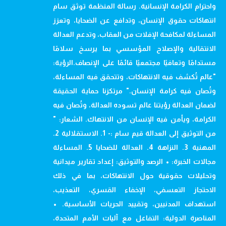
واحترام الكرامة الإنسانية. رسالة المنظمة توثق سام
انتهاكات حقوق الإنسان، وتدافع عن الضحايا، وتعزز
المساءلة لمكافحة الإفلات من العقاب، وتدعم العدالة
الانتقالية والإصلاح المؤسسي بما يرسخ سلامًا
مستدامًا وتعافيًا مجتمعيًا قائمًا على الإنصاف.الرؤية:
"عالم تُكشف فيه الانتهاكات، وتتحقق فيه المساءلة،
وتُصان فيه كرامة الإنسان." مرتكزنا حماية الحقيقة
لضمان العدالة رؤيتنا عالم تسوده العدالة، وتُصان فيه
الكرامة، ويأمن فيه الإنسان من الانتهاك. الشعار: "
من التوثيق إلى العدالة قيم سام :- 1. الاستقلالية 2.
المهنية 3. النزاهة 4. العدالة للضحايا 5. المساءلة
مجالات الخبرة: • الرصد والتوثيق: إعداد تقارير ميدانية
وتحليلات حقوقية حول الانتهاكات، بما في ذلك
الاحتجاز التعسفي، الإخفاء القسري، التعذيب،
استهداف المدنيين، وتقييد الحريات الأساسية. •
المناصرة الدولية: التفاعل مع آليات الأمم المتحدة،