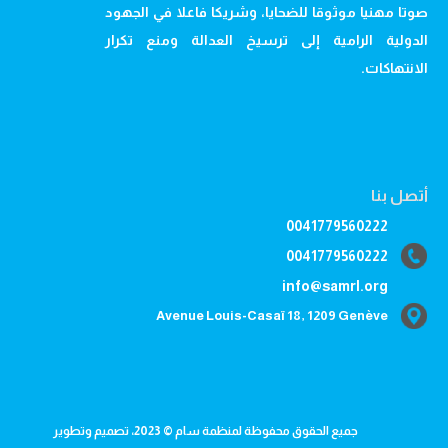
صوتا مهنيا موثوقا للضحايا، وشريكا فاعلا في الجهود
الدولية الرامية إلى ترسيخ العدالة ومنع تكرار
الانتهاكات.
أتصل بنا
0041779560222
0041779560222
info@samrl.org
Avenue Louis-Casaï 18, 1209 Genève
جميع الحقوق محفوظة لمنظمة سام © 2023، تصميم وتطوير