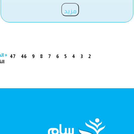
مزيد
« ال
47
46
9
8
7
6
5
4
3
2
الت