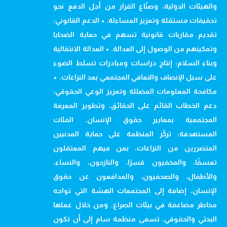
والهيئات الدولية، وصنّاع القرار من أجل الدفع نحو
تحقيقات مستقلة وتعزيز المساءلة. • الدعم القانوني:
تقديم مقاربات قانونية تسهم في حماية الضحايا
وتمكينهم من الوصول إلى العدالة. • العدالة الانتقالية
وبناء السلام: إنتاج دراسات ومبادرات تسلط الضوء
على سبل الإنصاف والتعافي المجتمعي بعد النزاعات. •
مكافحة المعلومات المضللة وتعزيز الوعي الحقوقي:
دعم الخطاب القائم على الحقائق، وتطوير المعرفة
المجتمعية بمعايير حقوق الإنسان. الفئات
المستهدفة: تركّز المنظمة على حماية المدنيين
المتضررين من النزاعات، بمن فيهم المعتقلون
تعسفًا، والمخفيون قسرًا، والنازحون، والنساء،
والأطفال، والصحفيون، والمدافعون عن حقوق
الإنسان، إضافة إلى المجتمعات الهشة التي تواجه
مخاطر مضاعفة في بيئات الصراع. ومن خلال عملها
البحثي والحقوقي، تسعى منظمة سام إلى أن تكون