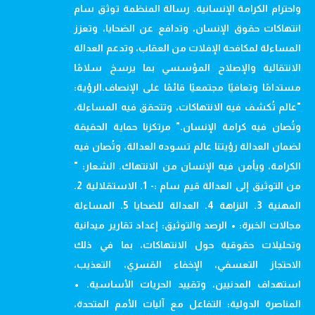
واحترام الكرامة الإنسانية. رسالة المنظمة توثق سام
انتهاكات حقوق الإنسان، وتدافع عن الضحايا، وتعزز
المساءلة لمكافحة الإفلات من العقاب، وتدعم العدالة
الانتقالية والإصلاح المؤسسي بما يرسخ سلامًا
مستدامًا وتعافيًا مجتمعيًا قائمًا على الإنصاف.الرؤية:
"عالم تُكشف فيه الانتهاكات، وتتحقق فيه المساءلة،
وتُصان فيه كرامة الإنسان." مرتكزنا حماية الحقيقة
لضمان العدالة رؤيتنا عالم تسوده العدالة، وتُصان فيه
الكرامة، ويأمن فيه الإنسان من الانتهاك. الشعار: "
من التوثيق إلى العدالة قيم سام :- 1. الاستقلالية 2.
المهنية 3. النزاهة 4. العدالة للضحايا 5. المساءلة
مجالات الخبرة: • الرصد والتوثيق: إعداد تقارير ميدانية
وتحليلات حقوقية حول الانتهاكات، بما في ذلك
الاحتجاز التعسفي، الإخفاء القسري، التعذيب،
استهداف المدنيين، وتقييد الحريات الأساسية. •
المناصرة الدولية: التفاعل مع آليات الأمم المتحدة،