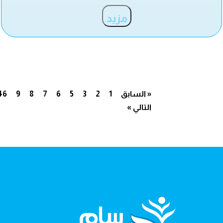
مزيد
« السابق
1
2
3
5
6
7
8
9
46
التالي »