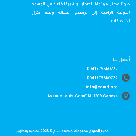
صوتا مهنيا موثوقا للضحايا، وشريكا فاعلا في الجهود
الدولية الرامية إلى ترسيخ العدالة ومنع تكرار
الانتهاكات.
أتصل بنا
0041779560222
0041779560222
info@samrl.org
Avenue Louis-Casaï 18, 1209 Genève
جميع الحقوق محفوظة لمنظمة سام © 2023، تصميم وتطوير