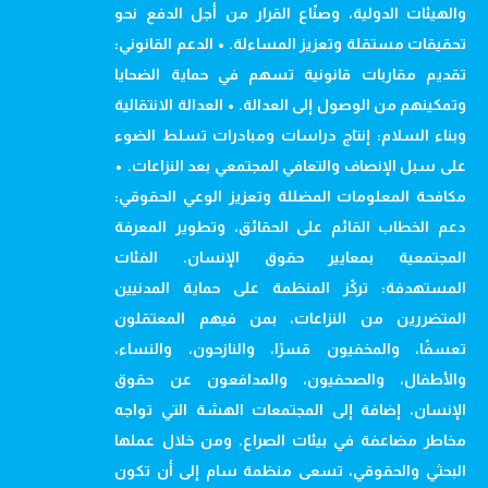
والهيئات الدولية، وصنّاع القرار من أجل الدفع نحو
تحقيقات مستقلة وتعزيز المساءلة. • الدعم القانوني:
تقديم مقاربات قانونية تسهم في حماية الضحايا
وتمكينهم من الوصول إلى العدالة. • العدالة الانتقالية
وبناء السلام: إنتاج دراسات ومبادرات تسلط الضوء
على سبل الإنصاف والتعافي المجتمعي بعد النزاعات. •
مكافحة المعلومات المضللة وتعزيز الوعي الحقوقي:
دعم الخطاب القائم على الحقائق، وتطوير المعرفة
المجتمعية بمعايير حقوق الإنسان. الفئات
المستهدفة: تركّز المنظمة على حماية المدنيين
المتضررين من النزاعات، بمن فيهم المعتقلون
تعسفًا، والمخفيون قسرًا، والنازحون، والنساء،
والأطفال، والصحفيون، والمدافعون عن حقوق
الإنسان، إضافة إلى المجتمعات الهشة التي تواجه
مخاطر مضاعفة في بيئات الصراع. ومن خلال عملها
البحثي والحقوقي، تسعى منظمة سام إلى أن تكون