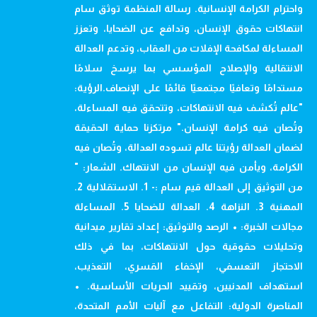
واحترام الكرامة الإنسانية. رسالة المنظمة توثق سام
انتهاكات حقوق الإنسان، وتدافع عن الضحايا، وتعزز
المساءلة لمكافحة الإفلات من العقاب، وتدعم العدالة
الانتقالية والإصلاح المؤسسي بما يرسخ سلامًا
مستدامًا وتعافيًا مجتمعيًا قائمًا على الإنصاف.الرؤية:
"عالم تُكشف فيه الانتهاكات، وتتحقق فيه المساءلة،
وتُصان فيه كرامة الإنسان." مرتكزنا حماية الحقيقة
لضمان العدالة رؤيتنا عالم تسوده العدالة، وتُصان فيه
الكرامة، ويأمن فيه الإنسان من الانتهاك. الشعار: "
من التوثيق إلى العدالة قيم سام :- 1. الاستقلالية 2.
المهنية 3. النزاهة 4. العدالة للضحايا 5. المساءلة
مجالات الخبرة: • الرصد والتوثيق: إعداد تقارير ميدانية
وتحليلات حقوقية حول الانتهاكات، بما في ذلك
الاحتجاز التعسفي، الإخفاء القسري، التعذيب،
استهداف المدنيين، وتقييد الحريات الأساسية. •
المناصرة الدولية: التفاعل مع آليات الأمم المتحدة،