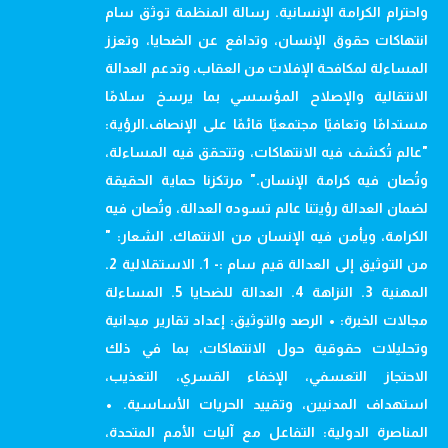
واحترام الكرامة الإنسانية. رسالة المنظمة توثق سام
انتهاكات حقوق الإنسان، وتدافع عن الضحايا، وتعزز
المساءلة لمكافحة الإفلات من العقاب، وتدعم العدالة
الانتقالية والإصلاح المؤسسي بما يرسخ سلامًا
مستدامًا وتعافيًا مجتمعيًا قائمًا على الإنصاف.الرؤية:
"عالم تُكشف فيه الانتهاكات، وتتحقق فيه المساءلة،
وتُصان فيه كرامة الإنسان." مرتكزنا حماية الحقيقة
لضمان العدالة رؤيتنا عالم تسوده العدالة، وتُصان فيه
الكرامة، ويأمن فيه الإنسان من الانتهاك. الشعار: "
من التوثيق إلى العدالة قيم سام :- 1. الاستقلالية 2.
المهنية 3. النزاهة 4. العدالة للضحايا 5. المساءلة
مجالات الخبرة: • الرصد والتوثيق: إعداد تقارير ميدانية
وتحليلات حقوقية حول الانتهاكات، بما في ذلك
الاحتجاز التعسفي، الإخفاء القسري، التعذيب،
استهداف المدنيين، وتقييد الحريات الأساسية. •
المناصرة الدولية: التفاعل مع آليات الأمم المتحدة،