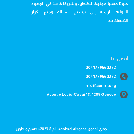
صوتا مهنيا موثوقا للضحايا، وشريكا فاعلا في الجهود
الدولية الرامية إلى ترسيخ العدالة ومنع تكرار
الانتهاكات.
أتصل بنا
0041779560222
0041779560222
info@samrl.org
Avenue Louis-Casaï 18, 1209 Genève
جميع الحقوق محفوظة لمنظمة سام © 2023، تصميم وتطوير