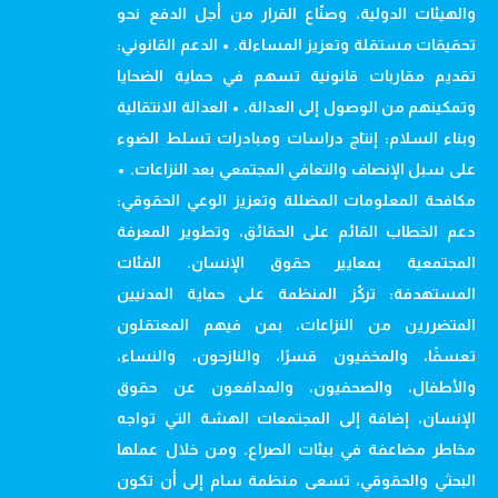
والهيئات الدولية، وصنّاع القرار من أجل الدفع نحو
تحقيقات مستقلة وتعزيز المساءلة. • الدعم القانوني:
تقديم مقاربات قانونية تسهم في حماية الضحايا
وتمكينهم من الوصول إلى العدالة. • العدالة الانتقالية
وبناء السلام: إنتاج دراسات ومبادرات تسلط الضوء
على سبل الإنصاف والتعافي المجتمعي بعد النزاعات. •
مكافحة المعلومات المضللة وتعزيز الوعي الحقوقي:
دعم الخطاب القائم على الحقائق، وتطوير المعرفة
المجتمعية بمعايير حقوق الإنسان. الفئات
المستهدفة: تركّز المنظمة على حماية المدنيين
المتضررين من النزاعات، بمن فيهم المعتقلون
تعسفًا، والمخفيون قسرًا، والنازحون، والنساء،
والأطفال، والصحفيون، والمدافعون عن حقوق
الإنسان، إضافة إلى المجتمعات الهشة التي تواجه
مخاطر مضاعفة في بيئات الصراع. ومن خلال عملها
البحثي والحقوقي، تسعى منظمة سام إلى أن تكون