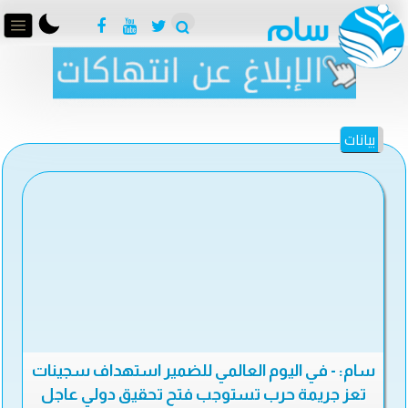
بيانات
سام: - في اليوم العالمي للضمير استهداف سجينات
تعز جريمة حرب تستوجب فتح تحقيق دولي عاجل