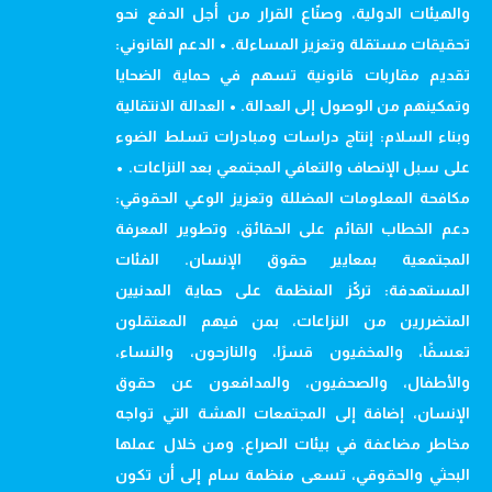
والهيئات الدولية، وصنّاع القرار من أجل الدفع نحو
تحقيقات مستقلة وتعزيز المساءلة. • الدعم القانوني:
تقديم مقاربات قانونية تسهم في حماية الضحايا
وتمكينهم من الوصول إلى العدالة. • العدالة الانتقالية
وبناء السلام: إنتاج دراسات ومبادرات تسلط الضوء
على سبل الإنصاف والتعافي المجتمعي بعد النزاعات. •
مكافحة المعلومات المضللة وتعزيز الوعي الحقوقي:
دعم الخطاب القائم على الحقائق، وتطوير المعرفة
المجتمعية بمعايير حقوق الإنسان. الفئات
المستهدفة: تركّز المنظمة على حماية المدنيين
المتضررين من النزاعات، بمن فيهم المعتقلون
تعسفًا، والمخفيون قسرًا، والنازحون، والنساء،
والأطفال، والصحفيون، والمدافعون عن حقوق
الإنسان، إضافة إلى المجتمعات الهشة التي تواجه
مخاطر مضاعفة في بيئات الصراع. ومن خلال عملها
البحثي والحقوقي، تسعى منظمة سام إلى أن تكون