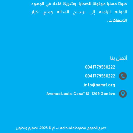
صوتا مهنيا موثوقا للضحايا، وشريكا فاعلا في الجهود
الدولية الرامية إلى ترسيخ العدالة ومنع تكرار
الانتهاكات.
أتصل بنا
0041779560222
0041779560222
info@samrl.org
Avenue Louis-Casaï 18, 1209 Genève
جميع الحقوق محفوظة لمنظمة سام © 2023، تصميم وتطوير