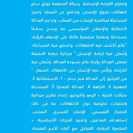
واحترام الكرامة الإنسانية. رسالة المنظمة توثق سام
انتهاكات حقوق الإنسان، وتدافع عن الضحايا، وتعزز
المساءلة لمكافحة الإفلات من العقاب، وتدعم العدالة
الانتقالية والإصلاح المؤسسي بما يرسخ سلامًا
مستدامًا وتعافيًا مجتمعيًا قائمًا على الإنصاف.الرؤية:
"عالم تُكشف فيه الانتهاكات، وتتحقق فيه المساءلة،
وتُصان فيه كرامة الإنسان." مرتكزنا حماية الحقيقة
لضمان العدالة رؤيتنا عالم تسوده العدالة، وتُصان فيه
الكرامة، ويأمن فيه الإنسان من الانتهاك. الشعار: "
من التوثيق إلى العدالة قيم سام :- 1. الاستقلالية 2.
المهنية 3. النزاهة 4. العدالة للضحايا 5. المساءلة
مجالات الخبرة: • الرصد والتوثيق: إعداد تقارير ميدانية
وتحليلات حقوقية حول الانتهاكات، بما في ذلك
الاحتجاز التعسفي، الإخفاء القسري، التعذيب،
استهداف المدنيين، وتقييد الحريات الأساسية. •
المناصرة الدولية: التفاعل مع آليات الأمم المتحدة،