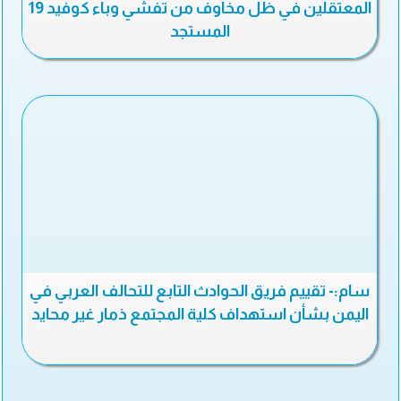
المعتقلين في ظل مخاوف من تفشي وباء كوفيد 19
المستجد
سام:- تقييم فريق الحوادث التابع للتحالف العربي في
اليمن بشأن استهداف كلية المجتمع ذمار غير محايد