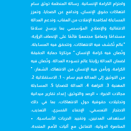
واحترام الكرامة الإنسانية. رسالة المنظمة توثق سام
انتهاكات حقوق الإنسان، وتدافع عن الضحايا، وتعزز
المساءلة لمكافحة الإفلات من العقاب، وتدعم العدالة
الانتقالية والإصلاح المؤسسي بما يرسخ سلامًا
مستدامًا وتعافيًا مجتمعيًا قائمًا على الإنصاف.الرؤية:
"عالم تُكشف فيه الانتهاكات، وتتحقق فيه المساءلة،
وتُصان فيه كرامة الإنسان." مرتكزنا حماية الحقيقة
لضمان العدالة رؤيتنا عالم تسوده العدالة، وتُصان فيه
الكرامة، ويأمن فيه الإنسان من الانتهاك. الشعار: "
من التوثيق إلى العدالة قيم سام :- 1. الاستقلالية 2.
المهنية 3. النزاهة 4. العدالة للضحايا 5. المساءلة
مجالات الخبرة: • الرصد والتوثيق: إعداد تقارير ميدانية
وتحليلات حقوقية حول الانتهاكات، بما في ذلك
الاحتجاز التعسفي، الإخفاء القسري، التعذيب،
استهداف المدنيين، وتقييد الحريات الأساسية. •
المناصرة الدولية: التفاعل مع آليات الأمم المتحدة،