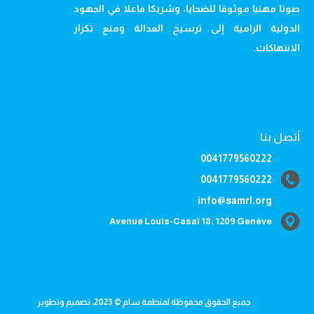
صوتا مهنيا موثوقا للضحايا، وشريكا فاعلا في الجهود
الدولية الرامية إلى ترسيخ العدالة ومنع تكرار
الانتهاكات.
أتصل بنا
0041779560222
0041779560222
info@samrl.org
Avenue Louis-Casaï 18, 1209 Genève
جميع الحقوق محفوظة لمنظمة سام © 2023، تصميم وتطوير