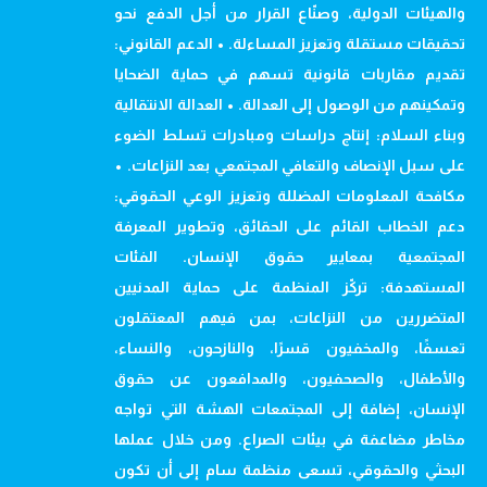
والهيئات الدولية، وصنّاع القرار من أجل الدفع نحو
تحقيقات مستقلة وتعزيز المساءلة. • الدعم القانوني:
تقديم مقاربات قانونية تسهم في حماية الضحايا
وتمكينهم من الوصول إلى العدالة. • العدالة الانتقالية
وبناء السلام: إنتاج دراسات ومبادرات تسلط الضوء
على سبل الإنصاف والتعافي المجتمعي بعد النزاعات. •
مكافحة المعلومات المضللة وتعزيز الوعي الحقوقي:
دعم الخطاب القائم على الحقائق، وتطوير المعرفة
المجتمعية بمعايير حقوق الإنسان. الفئات
المستهدفة: تركّز المنظمة على حماية المدنيين
المتضررين من النزاعات، بمن فيهم المعتقلون
تعسفًا، والمخفيون قسرًا، والنازحون، والنساء،
والأطفال، والصحفيون، والمدافعون عن حقوق
الإنسان، إضافة إلى المجتمعات الهشة التي تواجه
مخاطر مضاعفة في بيئات الصراع. ومن خلال عملها
البحثي والحقوقي، تسعى منظمة سام إلى أن تكون