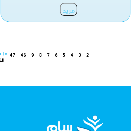
مزيد
« ال
47
46
9
8
7
6
5
4
3
2
الت