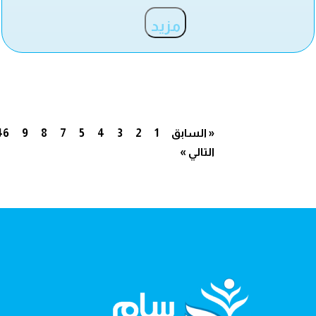
مزيد
« السابق
1
2
3
4
5
7
8
9
46
التالي »