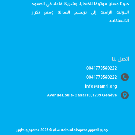
صوتا مهنيا موثوقا للضحايا، وشريكا فاعلا في الجهود
الدولية الرامية إلى ترسيخ العدالة ومنع تكرار
الانتهاكات.
أتصل بنا
0041779560222
0041779560222
info@samrl.org
Avenue Louis-Casaï 18, 1209 Genève
جميع الحقوق محفوظة لمنظمة سام © 2023، تصميم وتطوير