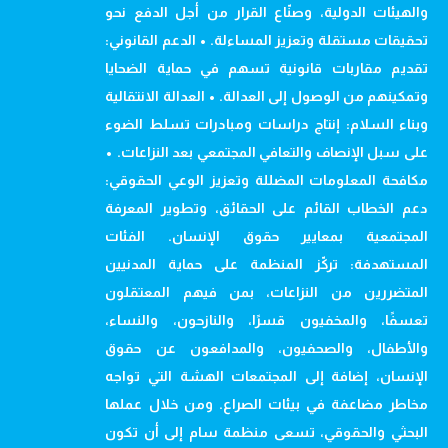
والهيئات الدولية، وصنّاع القرار من أجل الدفع نحو
تحقيقات مستقلة وتعزيز المساءلة. • الدعم القانوني:
تقديم مقاربات قانونية تسهم في حماية الضحايا
وتمكينهم من الوصول إلى العدالة. • العدالة الانتقالية
وبناء السلام: إنتاج دراسات ومبادرات تسلط الضوء
على سبل الإنصاف والتعافي المجتمعي بعد النزاعات. •
مكافحة المعلومات المضللة وتعزيز الوعي الحقوقي:
دعم الخطاب القائم على الحقائق، وتطوير المعرفة
المجتمعية بمعايير حقوق الإنسان. الفئات
المستهدفة: تركّز المنظمة على حماية المدنيين
المتضررين من النزاعات، بمن فيهم المعتقلون
تعسفًا، والمخفيون قسرًا، والنازحون، والنساء،
والأطفال، والصحفيون، والمدافعون عن حقوق
الإنسان، إضافة إلى المجتمعات الهشة التي تواجه
مخاطر مضاعفة في بيئات الصراع. ومن خلال عملها
البحثي والحقوقي، تسعى منظمة سام إلى أن تكون