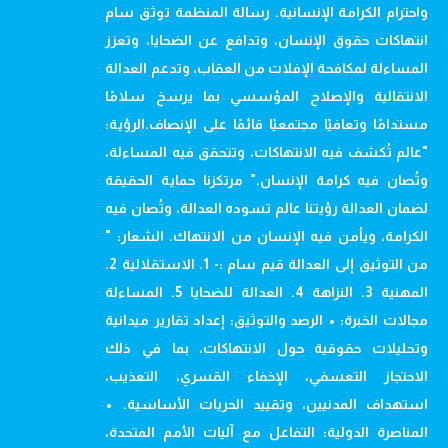
واحترام الكرامة الإنسانية. رسالة المنظمة توثق سام
انتهاكات حقوق الإنسان، وتدافع عن الضحايا، وتعزز
المساءلة لمكافحة الإفلات من العقاب، وتدعم العدالة
الانتقالية والإصلاح المؤسسي بما يرسخ سلامًا
مستدامًا وتعافيًا مجتمعيًا قائمًا على الإنصاف.الرؤية:
"عالم تُكشف فيه الانتهاكات، وتتحقق فيه المساءلة،
وتُصان فيه كرامة الإنسان." مرتكزنا حماية الحقيقة
لضمان العدالة رؤيتنا عالم تسوده العدالة، وتُصان فيه
الكرامة، ويأمن فيه الإنسان من الانتهاك. الشعار: "
من التوثيق إلى العدالة قيم سام :- 1. الاستقلالية 2.
المهنية 3. النزاهة 4. العدالة للضحايا 5. المساءلة
مجالات الخبرة: • الرصد والتوثيق: إعداد تقارير ميدانية
وتحليلات حقوقية حول الانتهاكات، بما في ذلك
الاحتجاز التعسفي، الإخفاء القسري، التعذيب،
استهداف المدنيين، وتقييد الحريات الأساسية. •
المناصرة الدولية: التفاعل مع آليات الأمم المتحدة،