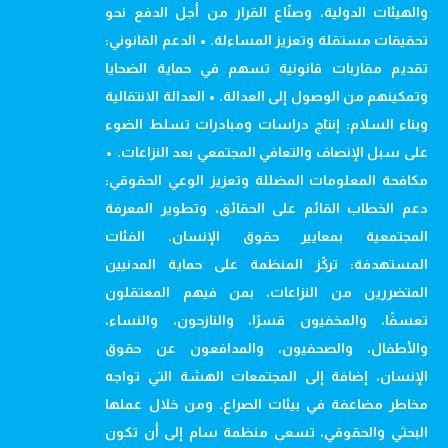
والهيئات الدولية، وصنّاع القرار من أجل الدفع نحو
تحقيقات مستقلة وتعزيز المساءلة. • الدعم القانوني:
تقديم مقاربات قانونية تسهم في حماية الضحايا
وتمكينهم من الوصول إلى العدالة. • العدالة الانتقالية
وبناء السلام: إنتاج دراسات ومبادرات تسلط الضوء
على سبل الإنصاف والتعافي المجتمعي بعد النزاعات. •
مكافحة المعلومات المضللة وتعزيز الوعي الحقوقي:
دعم الخطاب القائم على الحقائق، وتطوير المعرفة
المجتمعية بمعايير حقوق الإنسان. الفئات
المستهدفة: تركّز المنظمة على حماية المدنيين
المتضررين من النزاعات، بمن فيهم المعتقلون
تعسفًا، والمخفيون قسرًا، والنازحون، والنساء،
والأطفال، والصحفيون، والمدافعون عن حقوق
الإنسان، إضافة إلى المجتمعات الهشة التي تواجه
مخاطر مضاعفة في بيئات الصراع. ومن خلال عملها
البحثي والحقوقي، تسعى منظمة سام إلى أن تكون