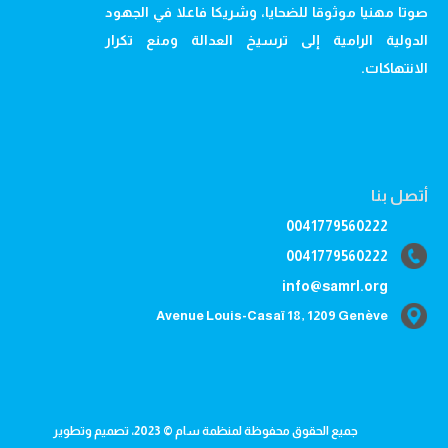
صوتا مهنيا موثوقا للضحايا، وشريكا فاعلا في الجهود
الدولية الرامية إلى ترسيخ العدالة ومنع تكرار
الانتهاكات.
أتصل بنا
0041779560222
0041779560222
info@samrl.org
Avenue Louis-Casaï 18, 1209 Genève
جميع الحقوق محفوظة لمنظمة سام © 2023، تصميم وتطوير