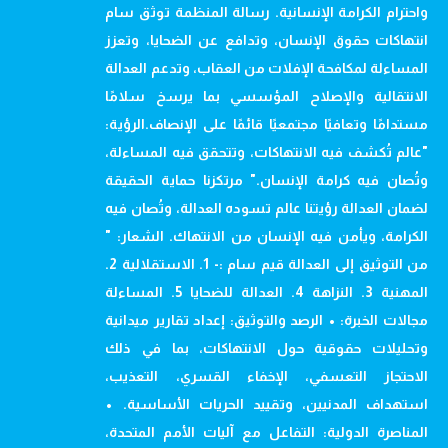
واحترام الكرامة الإنسانية. رسالة المنظمة توثق سام
انتهاكات حقوق الإنسان، وتدافع عن الضحايا، وتعزز
المساءلة لمكافحة الإفلات من العقاب، وتدعم العدالة
الانتقالية والإصلاح المؤسسي بما يرسخ سلامًا
مستدامًا وتعافيًا مجتمعيًا قائمًا على الإنصاف.الرؤية:
"عالم تُكشف فيه الانتهاكات، وتتحقق فيه المساءلة،
وتُصان فيه كرامة الإنسان." مرتكزنا حماية الحقيقة
لضمان العدالة رؤيتنا عالم تسوده العدالة، وتُصان فيه
الكرامة، ويأمن فيه الإنسان من الانتهاك. الشعار: "
من التوثيق إلى العدالة قيم سام :- 1. الاستقلالية 2.
المهنية 3. النزاهة 4. العدالة للضحايا 5. المساءلة
مجالات الخبرة: • الرصد والتوثيق: إعداد تقارير ميدانية
وتحليلات حقوقية حول الانتهاكات، بما في ذلك
الاحتجاز التعسفي، الإخفاء القسري، التعذيب،
استهداف المدنيين، وتقييد الحريات الأساسية. •
المناصرة الدولية: التفاعل مع آليات الأمم المتحدة،