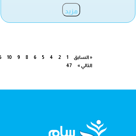
مزيد
« السابق
1
2
4
5
6
8
9
10
6
التالي »
47