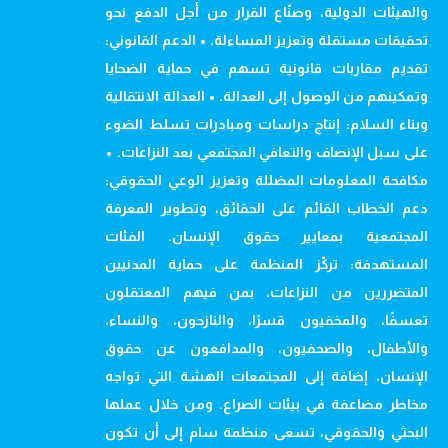
والهيئات الدولية، وصنّاع القرار من أجل الدفع نحو
تحقيقات مستقلة وتعزيز المساءلة. • الدعم القانوني:
تقديم مقاربات قانونية تسهم في حماية الضحايا
وتمكينهم من الوصول إلى العدالة. • العدالة الانتقالية
وبناء السلام: إنتاج دراسات ومبادرات تسلط الضوء
على سبل الإنصاف والتعافي المجتمعي بعد النزاعات. •
مكافحة المعلومات المضللة وتعزيز الوعي الحقوقي:
دعم الخطاب القائم على الحقائق، وتطوير المعرفة
المجتمعية بمعايير حقوق الإنسان. الفئات
المستهدفة: تركّز المنظمة على حماية المدنيين
المتضررين من النزاعات، بمن فيهم المعتقلون
تعسفًا، والمخفيون قسرًا، والنازحون، والنساء،
والأطفال، والصحفيون، والمدافعون عن حقوق
الإنسان، إضافة إلى المجتمعات الهشة التي تواجه
مخاطر مضاعفة في بيئات الصراع. ومن خلال عملها
البحثي والحقوقي، تسعى منظمة سام إلى أن تكون