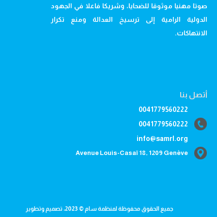
صوتا مهنيا موثوقا للضحايا، وشريكا فاعلا في الجهود
الدولية الرامية إلى ترسيخ العدالة ومنع تكرار
الانتهاكات.
أتصل بنا
0041779560222
0041779560222
info@samrl.org
Avenue Louis-Casaï 18, 1209 Genève
جميع الحقوق محفوظة لمنظمة سام © 2023، تصميم وتطوير