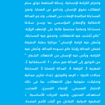
واحترام الكرامة الإنسانية. رسالة المنظمة توثق سام
انتهاكات حقوق الإنسان، وتدافع عن الضحايا، وتعزز
المساءلة لمكافحة الإفلات من العقاب، وتدعم العدالة
الانتقالية والإصلاح المؤسسي بما يرسخ سلامًا
مستدامًا وتعافيًا مجتمعيًا قائمًا على الإنصاف.الرؤية:
"عالم تُكشف فيه الانتهاكات، وتتحقق فيه المساءلة،
وتُصان فيه كرامة الإنسان." مرتكزنا حماية الحقيقة
لضمان العدالة رؤيتنا عالم تسوده العدالة، وتُصان فيه
الكرامة، ويأمن فيه الإنسان من الانتهاك. الشعار: "
من التوثيق إلى العدالة قيم سام :- 1. الاستقلالية 2.
المهنية 3. النزاهة 4. العدالة للضحايا 5. المساءلة
مجالات الخبرة: • الرصد والتوثيق: إعداد تقارير ميدانية
وتحليلات حقوقية حول الانتهاكات، بما في ذلك
الاحتجاز التعسفي، الإخفاء القسري، التعذيب،
استهداف المدنيين، وتقييد الحريات الأساسية. •
المناصرة الدولية: التفاعل مع آليات الأمم المتحدة،