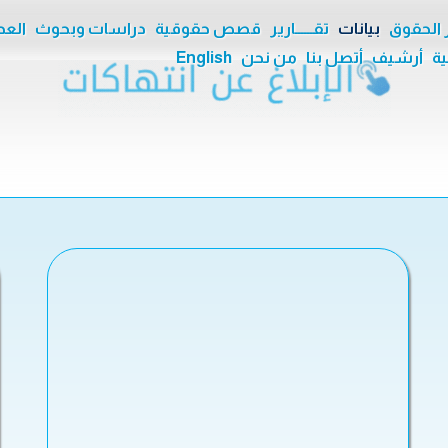
ر الحقوق
بيانات
تقــــــارير
قصص حقوقية
دراسات وبحوث
العدا
ية
أرشيف
أتصل بنا
من نحن
English