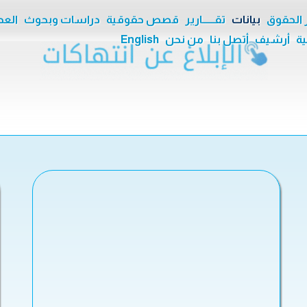
ر الحقوق
بيانات
تقــــــارير
قصص حقوقية
دراسات وبحوث
العدا
ية
أرشيف
أتصل بنا
من نحن
English