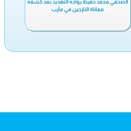
الصحفي محمد حفيظ يواجه التهديد بعد كشفه
معاناة النازحين في مأرب