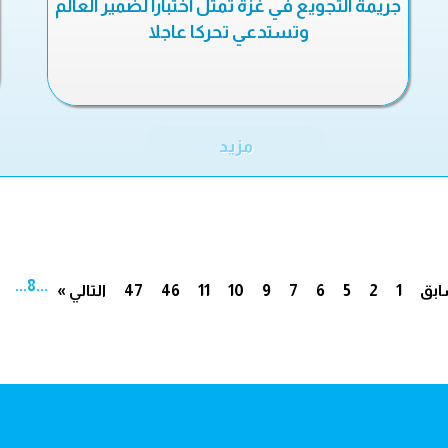
جريمة التجويع في غزة تمثل اختبارا لضمير العالم
وتستدعي تحركا عاجلا
مزيد
...
8
...
ابق
1
2
5
6
7
9
10
11
46
47
التالي »