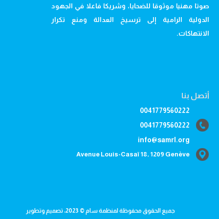
صوتا مهنيا موثوقا للضحايا، وشريكا فاعلا في الجهود
الدولية الرامية إلى ترسيخ العدالة ومنع تكرار
الانتهاكات.
أتصل بنا
0041779560222
0041779560222
info@samrl.org
Avenue Louis-Casaï 18, 1209 Genève
جميع الحقوق محفوظة لمنظمة سام © 2023، تصميم وتطوير