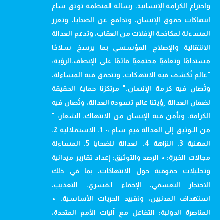
واحترام الكرامة الإنسانية. رسالة المنظمة توثق سام
انتهاكات حقوق الإنسان، وتدافع عن الضحايا، وتعزز
المساءلة لمكافحة الإفلات من العقاب، وتدعم العدالة
الانتقالية والإصلاح المؤسسي بما يرسخ سلامًا
مستدامًا وتعافيًا مجتمعيًا قائمًا على الإنصاف.الرؤية:
"عالم تُكشف فيه الانتهاكات، وتتحقق فيه المساءلة،
وتُصان فيه كرامة الإنسان." مرتكزنا حماية الحقيقة
لضمان العدالة رؤيتنا عالم تسوده العدالة، وتُصان فيه
الكرامة، ويأمن فيه الإنسان من الانتهاك. الشعار: "
من التوثيق إلى العدالة قيم سام :- 1. الاستقلالية 2.
المهنية 3. النزاهة 4. العدالة للضحايا 5. المساءلة
مجالات الخبرة: • الرصد والتوثيق: إعداد تقارير ميدانية
وتحليلات حقوقية حول الانتهاكات، بما في ذلك
الاحتجاز التعسفي، الإخفاء القسري، التعذيب،
استهداف المدنيين، وتقييد الحريات الأساسية. •
المناصرة الدولية: التفاعل مع آليات الأمم المتحدة،