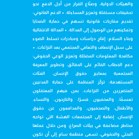
والهيئات الدولية، وصنّاع القرار من أجل الدفع نحو
تحقيقات مستقلة وتعزيز المساءلة. • الدعم القانوني:
تقديم مقاربات قانونية تسهم في حماية الضحايا
وتمكينهم من الوصول إلى العدالة. • العدالة الانتقالية
وبناء السلام: إنتاج دراسات ومبادرات تسلط الضوء
على سبل الإنصاف والتعافي المجتمعي بعد النزاعات. •
مكافحة المعلومات المضللة وتعزيز الوعي الحقوقي:
دعم الخطاب القائم على الحقائق، وتطوير المعرفة
المجتمعية بمعايير حقوق الإنسان. الفئات
المستهدفة: تركّز المنظمة على حماية المدنيين
المتضررين من النزاعات، بمن فيهم المعتقلون
تعسفًا، والمخفيون قسرًا، والنازحون، والنساء،
والأطفال، والصحفيون، والمدافعون عن حقوق
الإنسان، إضافة إلى المجتمعات الهشة التي تواجه
مخاطر مضاعفة في بيئات الصراع. ومن خلال عملها
البحثي والحقوقي، تسعى منظمة سام إلى أن تكون