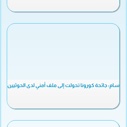
سام: جائحة كورونا تحولت إلى ملف أمني لدى الحوثيين