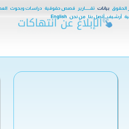
ر الحقوق
بيانات
تقــــــارير
قصص حقوقية
دراسات وبحوث
العدا
ية
أرشيف
أتصل بنا
من نحن
English