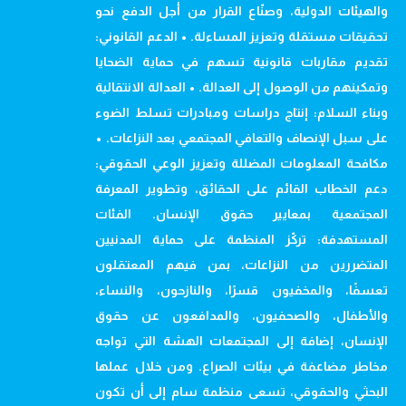
والهيئات الدولية، وصنّاع القرار من أجل الدفع نحو
تحقيقات مستقلة وتعزيز المساءلة. • الدعم القانوني:
تقديم مقاربات قانونية تسهم في حماية الضحايا
وتمكينهم من الوصول إلى العدالة. • العدالة الانتقالية
وبناء السلام: إنتاج دراسات ومبادرات تسلط الضوء
على سبل الإنصاف والتعافي المجتمعي بعد النزاعات. •
مكافحة المعلومات المضللة وتعزيز الوعي الحقوقي:
دعم الخطاب القائم على الحقائق، وتطوير المعرفة
المجتمعية بمعايير حقوق الإنسان. الفئات
المستهدفة: تركّز المنظمة على حماية المدنيين
المتضررين من النزاعات، بمن فيهم المعتقلون
تعسفًا، والمخفيون قسرًا، والنازحون، والنساء،
والأطفال، والصحفيون، والمدافعون عن حقوق
الإنسان، إضافة إلى المجتمعات الهشة التي تواجه
مخاطر مضاعفة في بيئات الصراع. ومن خلال عملها
البحثي والحقوقي، تسعى منظمة سام إلى أن تكون