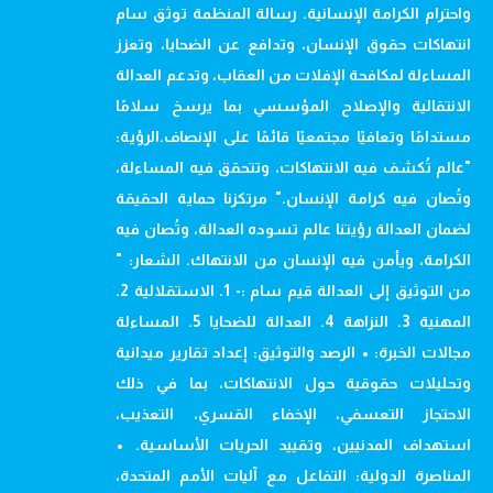
واحترام الكرامة الإنسانية. رسالة المنظمة توثق سام
انتهاكات حقوق الإنسان، وتدافع عن الضحايا، وتعزز
المساءلة لمكافحة الإفلات من العقاب، وتدعم العدالة
الانتقالية والإصلاح المؤسسي بما يرسخ سلامًا
مستدامًا وتعافيًا مجتمعيًا قائمًا على الإنصاف.الرؤية:
"عالم تُكشف فيه الانتهاكات، وتتحقق فيه المساءلة،
وتُصان فيه كرامة الإنسان." مرتكزنا حماية الحقيقة
لضمان العدالة رؤيتنا عالم تسوده العدالة، وتُصان فيه
الكرامة، ويأمن فيه الإنسان من الانتهاك. الشعار: "
من التوثيق إلى العدالة قيم سام :- 1. الاستقلالية 2.
المهنية 3. النزاهة 4. العدالة للضحايا 5. المساءلة
مجالات الخبرة: • الرصد والتوثيق: إعداد تقارير ميدانية
وتحليلات حقوقية حول الانتهاكات، بما في ذلك
الاحتجاز التعسفي، الإخفاء القسري، التعذيب،
استهداف المدنيين، وتقييد الحريات الأساسية. •
المناصرة الدولية: التفاعل مع آليات الأمم المتحدة،