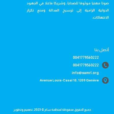
صوتا مهنيا موثوقا للضحايا، وشريكا فاعلا في الجهود
الدولية الرامية إلى ترسيخ العدالة ومنع تكرار
الانتهاكات.
أتصل بنا
0041779560222
0041779560222
info@samrl.org
Avenue Louis-Casaï 18, 1209 Genève
جميع الحقوق محفوظة لمنظمة سام © 2023، تصميم وتطوير