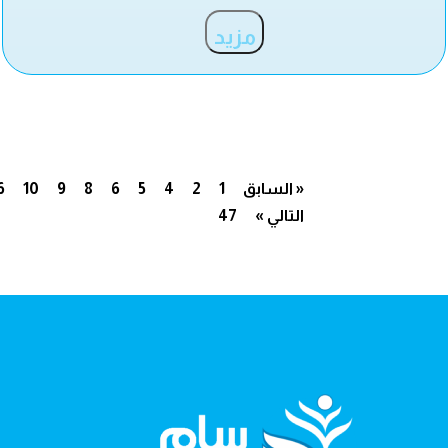
مزيد
« السابق
1
2
4
5
6
8
9
10
6
التالي »
47