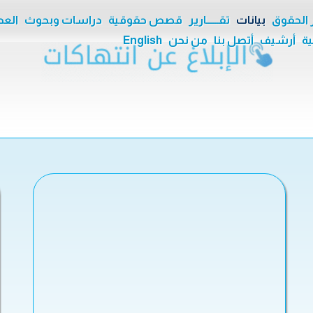
ر الحقوق
بيانات
تقــــــارير
قصص حقوقية
دراسات وبحوث
العدا
ية
أرشيف
أتصل بنا
من نحن
English