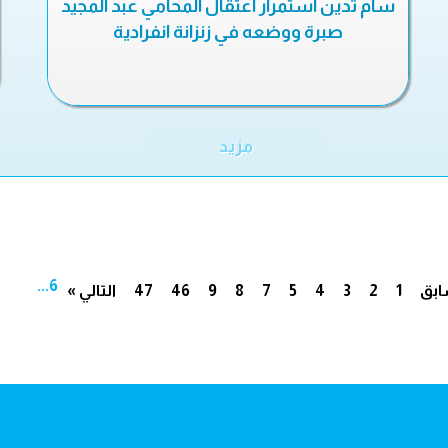
سام تدين استمرار اعتقال المحامي عبد المجيد
صبرة ووضعه في زنزانة انفرادية
مزيد
...
6
ابق
1
2
3
4
5
7
8
9
46
47
التالي »