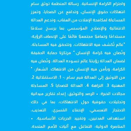
واحترام الكرامة الإنسانية. رسالة المنظمة توثق سام
انتهاكات حقوق الإنسان، وتدافع عن الضحايا، وتعزز
المساءلة لمكافحة الإفلات من العقاب، وتدعم العدالة
الانتقالية والإصلاح المؤسسي بما يرسخ سلامًا
مستدامًا وتعافيًا مجتمعيًا قائمًا على الإنصاف.الرؤية:
"عالم تُكشف فيه الانتهاكات، وتتحقق فيه المساءلة،
وتُصان فيه كرامة الإنسان." مرتكزنا حماية الحقيقة
لضمان العدالة رؤيتنا عالم تسوده العدالة، وتُصان فيه
الكرامة، ويأمن فيه الإنسان من الانتهاك. الشعار: "
من التوثيق إلى العدالة قيم سام :- 1. الاستقلالية 2.
المهنية 3. النزاهة 4. العدالة للضحايا 5. المساءلة
مجالات الخبرة: • الرصد والتوثيق: إعداد تقارير ميدانية
وتحليلات حقوقية حول الانتهاكات، بما في ذلك
الاحتجاز التعسفي، الإخفاء القسري، التعذيب،
استهداف المدنيين، وتقييد الحريات الأساسية. •
المناصرة الدولية: التفاعل مع آليات الأمم المتحدة،