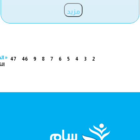
مزيد
« ال
47
46
9
8
7
6
5
4
3
2
الت