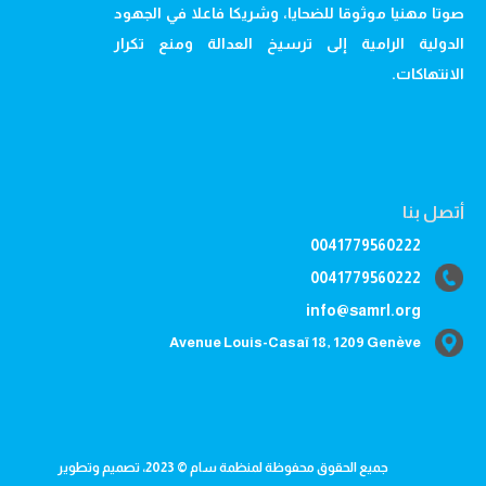
صوتا مهنيا موثوقا للضحايا، وشريكا فاعلا في الجهود
الدولية الرامية إلى ترسيخ العدالة ومنع تكرار
الانتهاكات.
أتصل بنا
0041779560222
0041779560222
info@samrl.org
Avenue Louis-Casaï 18, 1209 Genève
جميع الحقوق محفوظة لمنظمة سام © 2023، تصميم وتطوير