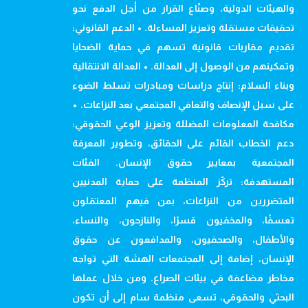
والهيئات الدولية، وصنّاع القرار من أجل الدفع نحو
تحقيقات مستقلة وتعزيز المساءلة. • الدعم القانوني:
تقديم مقاربات قانونية تسهم في حماية الضحايا
وتمكينهم من الوصول إلى العدالة. • العدالة الانتقالية
وبناء السلام: إنتاج دراسات ومبادرات تسلط الضوء
على سبل الإنصاف والتعافي المجتمعي بعد النزاعات. •
مكافحة المعلومات المضللة وتعزيز الوعي الحقوقي:
دعم الخطاب القائم على الحقائق، وتطوير المعرفة
المجتمعية بمعايير حقوق الإنسان. الفئات
المستهدفة: تركّز المنظمة على حماية المدنيين
المتضررين من النزاعات، بمن فيهم المعتقلون
تعسفًا، والمخفيون قسرًا، والنازحون، والنساء،
والأطفال، والصحفيون، والمدافعون عن حقوق
الإنسان، إضافة إلى المجتمعات الهشة التي تواجه
مخاطر مضاعفة في بيئات الصراع. ومن خلال عملها
البحثي والحقوقي، تسعى منظمة سام إلى أن تكون