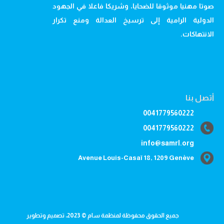
صوتا مهنيا موثوقا للضحايا، وشريكا فاعلا في الجهود
الدولية الرامية إلى ترسيخ العدالة ومنع تكرار
الانتهاكات.
أتصل بنا
0041779560222
0041779560222
info@samrl.org
Avenue Louis-Casaï 18, 1209 Genève
جميع الحقوق محفوظة لمنظمة سام © 2023، تصميم وتطوير