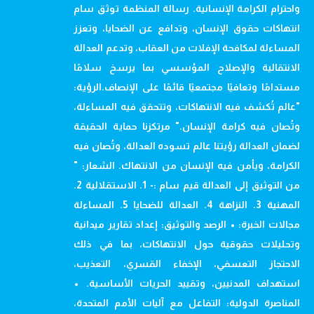
واحترام الكرامة الإنسانية. رسالة المنظمة توثق سام
انتهاكات حقوق الإنسان، وتدافع عن الضحايا، وتعزز
المساءلة لمكافحة الإفلات من العقاب، وتدعم العدالة
الانتقالية والإصلاح المؤسسي بما يرسخ سلامًا
مستدامًا وتعافيًا مجتمعيًا قائمًا على الإنصاف.الرؤية:
"عالم تُكشف فيه الانتهاكات، وتتحقق فيه المساءلة،
وتُصان فيه كرامة الإنسان." مرتكزنا حماية الحقيقة
لضمان العدالة رؤيتنا عالم تسوده العدالة، وتُصان فيه
الكرامة، ويأمن فيه الإنسان من الانتهاك. الشعار: "
من التوثيق إلى العدالة قيم سام :- 1. الاستقلالية 2.
المهنية 3. النزاهة 4. العدالة للضحايا 5. المساءلة
مجالات الخبرة: • الرصد والتوثيق: إعداد تقارير ميدانية
وتحليلات حقوقية حول الانتهاكات، بما في ذلك
الاحتجاز التعسفي، الإخفاء القسري، التعذيب،
استهداف المدنيين، وتقييد الحريات الأساسية. •
المناصرة الدولية: التفاعل مع آليات الأمم المتحدة،