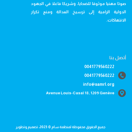
صوتا مهنيا موثوقا للضحايا، وشريكا فاعلا في الجهود
الدولية الرامية إلى ترسيخ العدالة ومنع تكرار
الانتهاكات.
أتصل بنا
0041779560222
0041779560222
info@samrl.org
Avenue Louis-Casaï 18, 1209 Genève
جميع الحقوق محفوظة لمنظمة سام © 2023، تصميم وتطوير