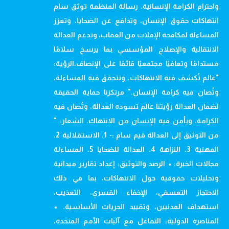
واحترام الكرامة الإنسانية. رسالة المنظمة توثق سام
انتهاكات حقوق الإنسان، وتدافع عن الضحايا، وتعزز
المساءلة لمكافحة الإفلات من العقاب، وتدعم العدالة
الانتقالية والإصلاح المؤسسي بما يرسخ سلامًا
مستدامًا وتعافيًا مجتمعيًا قائمًا على الإنصاف.الرؤية:
"عالم تُكشف فيه الانتهاكات، وتتحقق فيه المساءلة،
وتُصان فيه كرامة الإنسان." مرتكزنا حماية الحقيقة
لضمان العدالة رؤيتنا عالم تسوده العدالة، وتُصان فيه
الكرامة، ويأمن فيه الإنسان من الانتهاك. الشعار: "
من التوثيق إلى العدالة قيم سام :- 1. الاستقلالية 2.
المهنية 3. النزاهة 4. العدالة للضحايا 5. المساءلة
مجالات الخبرة: • الرصد والتوثيق: إعداد تقارير ميدانية
وتحليلات حقوقية حول الانتهاكات، بما في ذلك
الاحتجاز التعسفي، الإخفاء القسري، التعذيب،
استهداف المدنيين، وتقييد الحريات الأساسية. •
المناصرة الدولية: التفاعل مع آليات الأمم المتحدة،