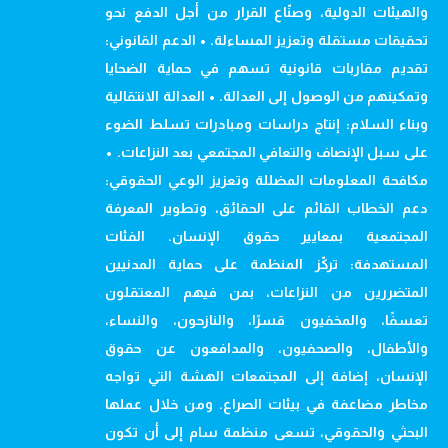
والهيئات الدولية، وصنّاع القرار من أجل الدفع نحو
تحقيقات مستقلة وتعزيز المساءلة. • الدعم القانوني:
تقديم مقاربات قانونية تسهم في حماية الضحايا
وتمكينهم من الوصول إلى العدالة. • العدالة الانتقالية
وبناء السلام: إنتاج دراسات ومبادرات تسلط الضوء
على سبل الإنصاف والتعافي المجتمعي بعد النزاعات. •
مكافحة المعلومات المضللة وتعزيز الوعي الحقوقي:
دعم الخطاب القائم على الحقائق، وتطوير المعرفة
المجتمعية بمعايير حقوق الإنسان. الفئات
المستهدفة: تركّز المنظمة على حماية المدنيين
المتضررين من النزاعات، بمن فيهم المعتقلون
تعسفًا، والمخفيون قسرًا، والنازحون، والنساء،
والأطفال، والصحفيون، والمدافعون عن حقوق
الإنسان، إضافة إلى المجتمعات الهشة التي تواجه
مخاطر مضاعفة في بيئات الصراع. ومن خلال عملها
البحثي والحقوقي، تسعى منظمة سام إلى أن تكون