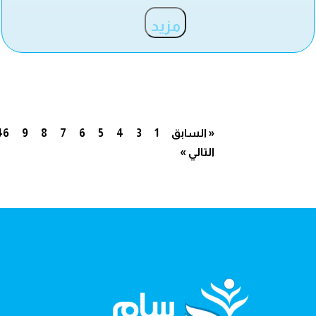
مزيد
« السابق
1
3
4
5
6
7
8
9
46
التالي »