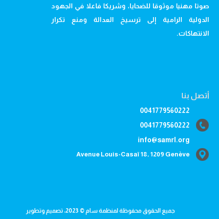
صوتا مهنيا موثوقا للضحايا، وشريكا فاعلا في الجهود
الدولية الرامية إلى ترسيخ العدالة ومنع تكرار
الانتهاكات.
أتصل بنا
0041779560222
0041779560222
info@samrl.org
Avenue Louis-Casaï 18, 1209 Genève
جميع الحقوق محفوظة لمنظمة سام © 2023، تصميم وتطوير