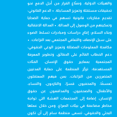
والهيئات الدولية، وصنّاع القرار من أجل الدفع نحو
تحقيقات مستقلة وتعزيز المساءلة. • الدعم القانوني:
تقديم مقاربات قانونية تسهم في حماية الضحايا
وتمكينهم من الوصول إلى العدالة. • العدالة الانتقالية
وبناء السلام: إنتاج دراسات ومبادرات تسلط الضوء
على سبل الإنصاف والتعافي المجتمعي بعد النزاعات. •
مكافحة المعلومات المضللة وتعزيز الوعي الحقوقي:
دعم الخطاب القائم على الحقائق، وتطوير المعرفة
المجتمعية بمعايير حقوق الإنسان. الفئات
المستهدفة: تركّز المنظمة على حماية المدنيين
المتضررين من النزاعات، بمن فيهم المعتقلون
تعسفًا، والمخفيون قسرًا، والنازحون، والنساء،
والأطفال، والصحفيون، والمدافعون عن حقوق
الإنسان، إضافة إلى المجتمعات الهشة التي تواجه
مخاطر مضاعفة في بيئات الصراع. ومن خلال عملها
البحثي والحقوقي، تسعى منظمة سام إلى أن تكون