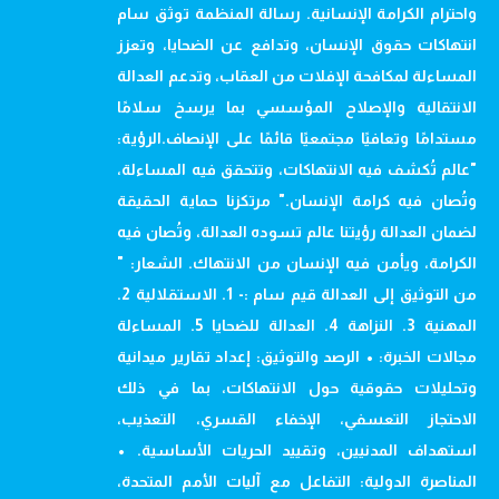
واحترام الكرامة الإنسانية. رسالة المنظمة توثق سام
انتهاكات حقوق الإنسان، وتدافع عن الضحايا، وتعزز
المساءلة لمكافحة الإفلات من العقاب، وتدعم العدالة
الانتقالية والإصلاح المؤسسي بما يرسخ سلامًا
مستدامًا وتعافيًا مجتمعيًا قائمًا على الإنصاف.الرؤية:
"عالم تُكشف فيه الانتهاكات، وتتحقق فيه المساءلة،
وتُصان فيه كرامة الإنسان." مرتكزنا حماية الحقيقة
لضمان العدالة رؤيتنا عالم تسوده العدالة، وتُصان فيه
الكرامة، ويأمن فيه الإنسان من الانتهاك. الشعار: "
من التوثيق إلى العدالة قيم سام :- 1. الاستقلالية 2.
المهنية 3. النزاهة 4. العدالة للضحايا 5. المساءلة
مجالات الخبرة: • الرصد والتوثيق: إعداد تقارير ميدانية
وتحليلات حقوقية حول الانتهاكات، بما في ذلك
الاحتجاز التعسفي، الإخفاء القسري، التعذيب،
استهداف المدنيين، وتقييد الحريات الأساسية. •
المناصرة الدولية: التفاعل مع آليات الأمم المتحدة،