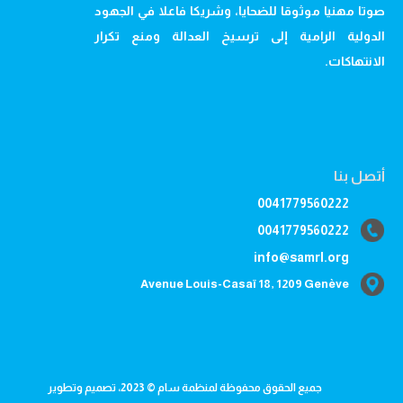
صوتا مهنيا موثوقا للضحايا، وشريكا فاعلا في الجهود
الدولية الرامية إلى ترسيخ العدالة ومنع تكرار
الانتهاكات.
أتصل بنا
0041779560222
0041779560222
info@samrl.org
Avenue Louis-Casaï 18, 1209 Genève
جميع الحقوق محفوظة لمنظمة سام © 2023، تصميم وتطوير