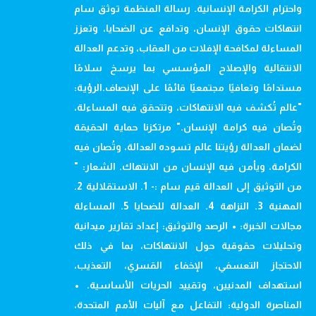
واحترام الكرامة الإنسانية. رسالة المنظمة توثق سام
انتهاكات حقوق الإنسان، وتدافع عن الضحايا، وتعزز
المساءلة لمكافحة الإفلات من العقاب، وتدعم العدالة
الانتقالية والإصلاح المؤسسي بما يرسخ سلامًا
مستدامًا وتعافيًا مجتمعيًا قائمًا على الإنصاف.الرؤية:
"عالم تُكشف فيه الانتهاكات، وتتحقق فيه المساءلة،
وتُصان فيه كرامة الإنسان." مرتكزنا حماية الحقيقة
لضمان العدالة رؤيتنا عالم تسوده العدالة، وتُصان فيه
الكرامة، ويأمن فيه الإنسان من الانتهاك. الشعار: "
من التوثيق إلى العدالة قيم سام :- 1. الاستقلالية 2.
المهنية 3. النزاهة 4. العدالة للضحايا 5. المساءلة
مجالات الخبرة: • الرصد والتوثيق: إعداد تقارير ميدانية
وتحليلات حقوقية حول الانتهاكات، بما في ذلك
الاحتجاز التعسفي، الإخفاء القسري، التعذيب،
استهداف المدنيين، وتقييد الحريات الأساسية. •
المناصرة الدولية: التفاعل مع آليات الأمم المتحدة،