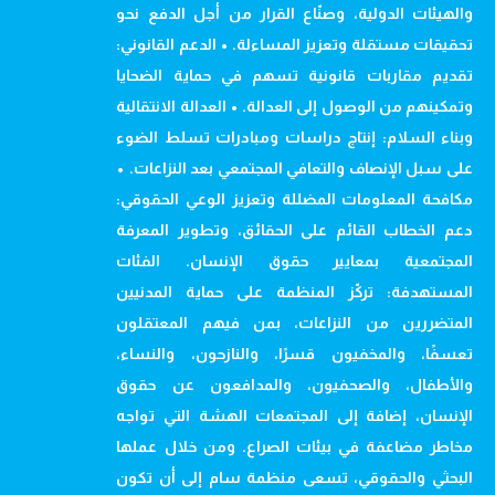
والهيئات الدولية، وصنّاع القرار من أجل الدفع نحو
تحقيقات مستقلة وتعزيز المساءلة. • الدعم القانوني:
تقديم مقاربات قانونية تسهم في حماية الضحايا
وتمكينهم من الوصول إلى العدالة. • العدالة الانتقالية
وبناء السلام: إنتاج دراسات ومبادرات تسلط الضوء
على سبل الإنصاف والتعافي المجتمعي بعد النزاعات. •
مكافحة المعلومات المضللة وتعزيز الوعي الحقوقي:
دعم الخطاب القائم على الحقائق، وتطوير المعرفة
المجتمعية بمعايير حقوق الإنسان. الفئات
المستهدفة: تركّز المنظمة على حماية المدنيين
المتضررين من النزاعات، بمن فيهم المعتقلون
تعسفًا، والمخفيون قسرًا، والنازحون، والنساء،
والأطفال، والصحفيون، والمدافعون عن حقوق
الإنسان، إضافة إلى المجتمعات الهشة التي تواجه
مخاطر مضاعفة في بيئات الصراع. ومن خلال عملها
البحثي والحقوقي، تسعى منظمة سام إلى أن تكون