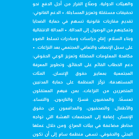
والهيئات الدولية، وصنّاع القرار من أجل الدفع نحو
تحقيقات مستقلة وتعزيز المساءلة. • الدعم القانوني:
تقديم مقاربات قانونية تسهم في حماية الضحايا
وتمكينهم من الوصول إلى العدالة. • العدالة الانتقالية
وبناء السلام: إنتاج دراسات ومبادرات تسلط الضوء
على سبل الإنصاف والتعافي المجتمعي بعد النزاعات. •
مكافحة المعلومات المضللة وتعزيز الوعي الحقوقي:
دعم الخطاب القائم على الحقائق، وتطوير المعرفة
المجتمعية بمعايير حقوق الإنسان. الفئات
المستهدفة: تركّز المنظمة على حماية المدنيين
المتضررين من النزاعات، بمن فيهم المعتقلون
تعسفًا، والمخفيون قسرًا، والنازحون، والنساء،
والأطفال، والصحفيون، والمدافعون عن حقوق
الإنسان، إضافة إلى المجتمعات الهشة التي تواجه
مخاطر مضاعفة في بيئات الصراع. ومن خلال عملها
البحثي والحقوقي، تسعى منظمة سام إلى أن تكون