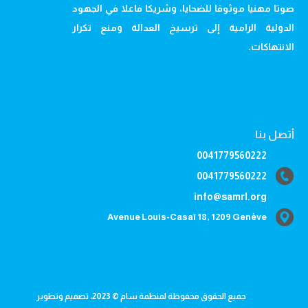
صوتا مهنيا موثوقا للضحايا، وشريكا فاعلا في الجهود
الدولية الرامية إلى ترسيخ العدالة ومنع تكرار
الانتهاكات.
أتصل بنا
0041779560222
0041779560222
info@samrl.org
Avenue Louis-Casaï 18, 1209 Genève
جميع الحقوق محفوظة لمنظمة سام © 2023، تصميم وتطوير