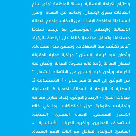
واحترام الكرامة الإنسانية. رسالة المنظمة توثق سام
انتهاكات حقوق الإنسان، وتدافع عن الضحايا، وتعزز
المساءلة لمكافحة الإفلات من العقاب، وتدعم العدالة
الانتقالية والإصلاح المؤسسي بما يرسخ سلامًا
مستدامًا وتعافيًا مجتمعيًا قائمًا على الإنصاف.الرؤية:
"عالم تُكشف فيه الانتهاكات، وتتحقق فيه المساءلة،
وتُصان فيه كرامة الإنسان." مرتكزنا حماية الحقيقة
لضمان العدالة رؤيتنا عالم تسوده العدالة، وتُصان فيه
الكرامة، ويأمن فيه الإنسان من الانتهاك. الشعار: "
من التوثيق إلى العدالة قيم سام :- 1. الاستقلالية 2.
المهنية 3. النزاهة 4. العدالة للضحايا 5. المساءلة
مجالات الخبرة: • الرصد والتوثيق: إعداد تقارير ميدانية
وتحليلات حقوقية حول الانتهاكات، بما في ذلك
الاحتجاز التعسفي، الإخفاء القسري، التعذيب،
استهداف المدنيين، وتقييد الحريات الأساسية. •
المناصرة الدولية: التفاعل مع آليات الأمم المتحدة،