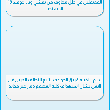
المعتقلين في ظل مخاوف من تفشي وباء كوفيد 19
المستجد
سام:- تقييم فريق الحوادث التابع للتحالف العربي في
اليمن بشأن استهداف كلية المجتمع ذمار غير محايد