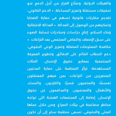
والهيئات الدولية، وصنّاع القرار من أجل الدفع نحو
تحقيقات مستقلة وتعزيز المساءلة. • الدعم القانوني:
تقديم مقاربات قانونية تسهم في حماية الضحايا
وتمكينهم من الوصول إلى العدالة. • العدالة الانتقالية
وبناء السلام: إنتاج دراسات ومبادرات تسلط الضوء
على سبل الإنصاف والتعافي المجتمعي بعد النزاعات. •
مكافحة المعلومات المضللة وتعزيز الوعي الحقوقي:
دعم الخطاب القائم على الحقائق، وتطوير المعرفة
المجتمعية بمعايير حقوق الإنسان. الفئات
المستهدفة: تركّز المنظمة على حماية المدنيين
المتضررين من النزاعات، بمن فيهم المعتقلون
تعسفًا، والمخفيون قسرًا، والنازحون، والنساء،
والأطفال، والصحفيون، والمدافعون عن حقوق
الإنسان، إضافة إلى المجتمعات الهشة التي تواجه
مخاطر مضاعفة في بيئات الصراع. ومن خلال عملها
البحثي والحقوقي، تسعى منظمة سام إلى أن تكون