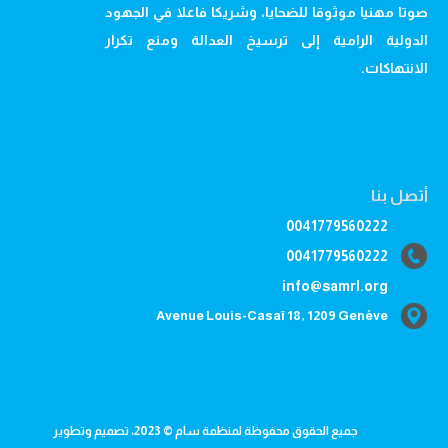
صوتا مهنيا موثوقا للضحايا، وشريكا فاعلا في الجهود
الدولية الرامية إلى ترسيخ العدالة ومنع تكرار
الانتهاكات.
أتصل بنا
0041779560222
0041779560222
info@samrl.org
Avenue Louis-Casaï 18, 1209 Genève
جميع الحقوق محفوظة لمنظمة سام © 2023، تصميم وتطوير