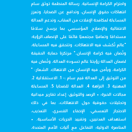
واحترام الكرامة الإنسانية. رسالة المنظمة توثق سام
انتهاكات حقوق الإنسان، وتدافع عن الضحايا، وتعزز
المساءلة لمكافحة الإفلات من العقاب، وتدعم العدالة
الانتقالية والإصلاح المؤسسي بما يرسخ سلامًا
مستدامًا وتعافيًا مجتمعيًا قائمًا على الإنصاف.الرؤية:
"عالم تُكشف فيه الانتهاكات، وتتحقق فيه المساءلة،
وتُصان فيه كرامة الإنسان." مرتكزنا حماية الحقيقة
لضمان العدالة رؤيتنا عالم تسوده العدالة، وتُصان فيه
الكرامة، ويأمن فيه الإنسان من الانتهاك. الشعار: "
من التوثيق إلى العدالة قيم سام :- 1. الاستقلالية 2.
المهنية 3. النزاهة 4. العدالة للضحايا 5. المساءلة
مجالات الخبرة: • الرصد والتوثيق: إعداد تقارير ميدانية
وتحليلات حقوقية حول الانتهاكات، بما في ذلك
الاحتجاز التعسفي، الإخفاء القسري، التعذيب،
استهداف المدنيين، وتقييد الحريات الأساسية. •
المناصرة الدولية: التفاعل مع آليات الأمم المتحدة،