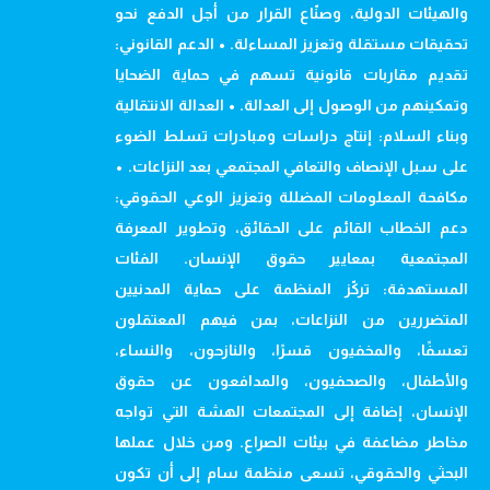
والهيئات الدولية، وصنّاع القرار من أجل الدفع نحو
تحقيقات مستقلة وتعزيز المساءلة. • الدعم القانوني:
تقديم مقاربات قانونية تسهم في حماية الضحايا
وتمكينهم من الوصول إلى العدالة. • العدالة الانتقالية
وبناء السلام: إنتاج دراسات ومبادرات تسلط الضوء
على سبل الإنصاف والتعافي المجتمعي بعد النزاعات. •
مكافحة المعلومات المضللة وتعزيز الوعي الحقوقي:
دعم الخطاب القائم على الحقائق، وتطوير المعرفة
المجتمعية بمعايير حقوق الإنسان. الفئات
المستهدفة: تركّز المنظمة على حماية المدنيين
المتضررين من النزاعات، بمن فيهم المعتقلون
تعسفًا، والمخفيون قسرًا، والنازحون، والنساء،
والأطفال، والصحفيون، والمدافعون عن حقوق
الإنسان، إضافة إلى المجتمعات الهشة التي تواجه
مخاطر مضاعفة في بيئات الصراع. ومن خلال عملها
البحثي والحقوقي، تسعى منظمة سام إلى أن تكون