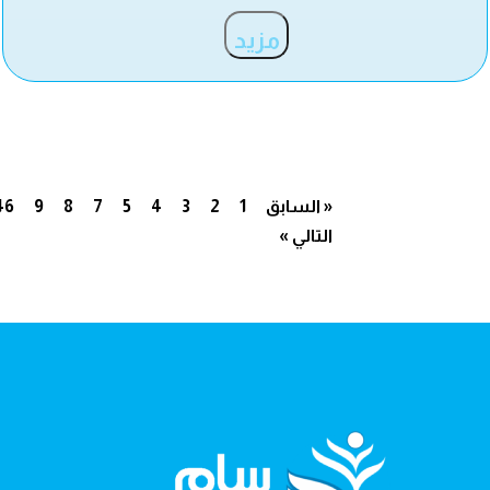
مزيد
« السابق
1
2
3
4
5
7
8
9
46
التالي »