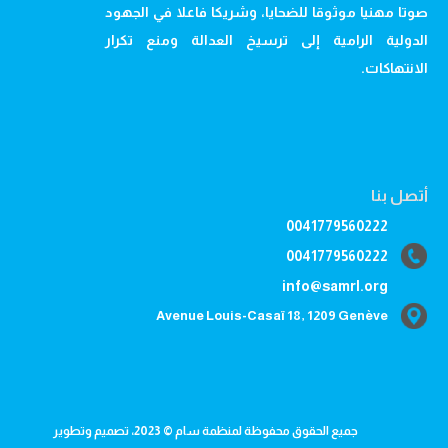
صوتا مهنيا موثوقا للضحايا، وشريكا فاعلا في الجهود
الدولية الرامية إلى ترسيخ العدالة ومنع تكرار
الانتهاكات.
أتصل بنا
0041779560222
0041779560222
info@samrl.org
Avenue Louis-Casaï 18, 1209 Genève
جميع الحقوق محفوظة لمنظمة سام © 2023، تصميم وتطوير