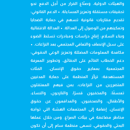
والهيئات الدولية، وصنّاع القرار من أجل الدفع نحو
تحقيقات مستقلة وتعزيز المساءلة. • الدعم القانوني:
تقديم مقاربات قانونية تسهم في حماية الضحايا
وتمكينهم من الوصول إلى العدالة. • العدالة الانتقالية
وبناء السلام: إنتاج دراسات ومبادرات تسلط الضوء
على سبل الإنصاف والتعافي المجتمعي بعد النزاعات. •
مكافحة المعلومات المضللة وتعزيز الوعي الحقوقي:
دعم الخطاب القائم على الحقائق، وتطوير المعرفة
المجتمعية بمعايير حقوق الإنسان. الفئات
المستهدفة: تركّز المنظمة على حماية المدنيين
المتضررين من النزاعات، بمن فيهم المعتقلون
تعسفًا، والمخفيون قسرًا، والنازحون، والنساء،
والأطفال، والصحفيون، والمدافعون عن حقوق
الإنسان، إضافة إلى المجتمعات الهشة التي تواجه
مخاطر مضاعفة في بيئات الصراع. ومن خلال عملها
البحثي والحقوقي، تسعى منظمة سام إلى أن تكون