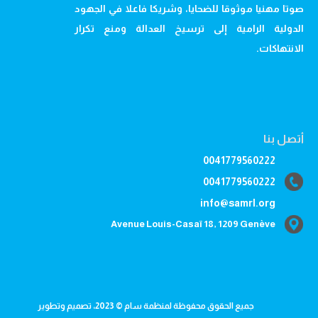
صوتا مهنيا موثوقا للضحايا، وشريكا فاعلا في الجهود
الدولية الرامية إلى ترسيخ العدالة ومنع تكرار
الانتهاكات.
أتصل بنا
0041779560222
0041779560222
info@samrl.org
Avenue Louis-Casaï 18, 1209 Genève
جميع الحقوق محفوظة لمنظمة سام © 2023، تصميم وتطوير