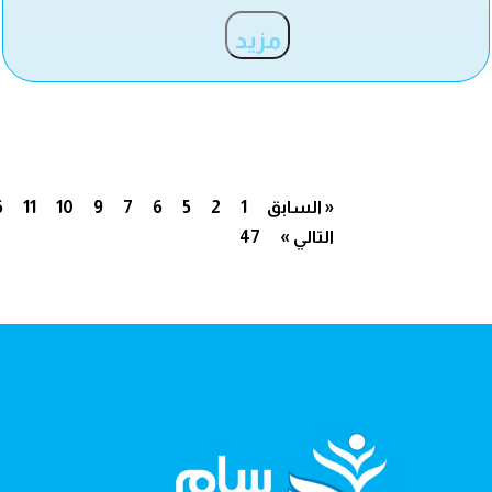
مزيد
« السابق
1
2
5
6
7
9
10
11
6
التالي »
47