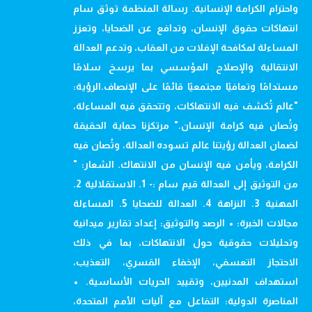
واحترام الكرامة الإنسانية. رسالة المنظمة توثق سام
انتهاكات حقوق الإنسان، وتدافع عن الضحايا، وتعزز
المساءلة لمكافحة الإفلات من العقاب، وتدعم العدالة
الانتقالية والإصلاح المؤسسي بما يرسخ سلامًا
مستدامًا وتعافيًا مجتمعيًا قائمًا على الإنصاف.الرؤية:
"عالم تُكشف فيه الانتهاكات، وتتحقق فيه المساءلة،
وتُصان فيه كرامة الإنسان." مرتكزنا حماية الحقيقة
لضمان العدالة رؤيتنا عالم تسوده العدالة، وتُصان فيه
الكرامة، ويأمن فيه الإنسان من الانتهاك. الشعار: "
من التوثيق إلى العدالة قيم سام :- 1. الاستقلالية 2.
المهنية 3. النزاهة 4. العدالة للضحايا 5. المساءلة
مجالات الخبرة: • الرصد والتوثيق: إعداد تقارير ميدانية
وتحليلات حقوقية حول الانتهاكات، بما في ذلك
الاحتجاز التعسفي، الإخفاء القسري، التعذيب،
استهداف المدنيين، وتقييد الحريات الأساسية. •
المناصرة الدولية: التفاعل مع آليات الأمم المتحدة،