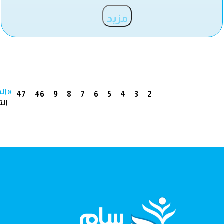
مزيد
« ال
47
46
9
8
7
6
5
4
3
2
الت