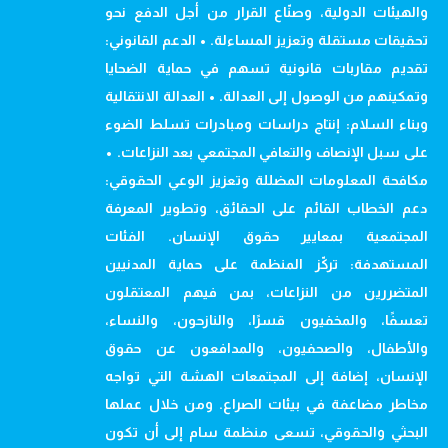
والهيئات الدولية، وصنّاع القرار من أجل الدفع نحو
تحقيقات مستقلة وتعزيز المساءلة. • الدعم القانوني:
تقديم مقاربات قانونية تسهم في حماية الضحايا
وتمكينهم من الوصول إلى العدالة. • العدالة الانتقالية
وبناء السلام: إنتاج دراسات ومبادرات تسلط الضوء
على سبل الإنصاف والتعافي المجتمعي بعد النزاعات. •
مكافحة المعلومات المضللة وتعزيز الوعي الحقوقي:
دعم الخطاب القائم على الحقائق، وتطوير المعرفة
المجتمعية بمعايير حقوق الإنسان. الفئات
المستهدفة: تركّز المنظمة على حماية المدنيين
المتضررين من النزاعات، بمن فيهم المعتقلون
تعسفًا، والمخفيون قسرًا، والنازحون، والنساء،
والأطفال، والصحفيون، والمدافعون عن حقوق
الإنسان، إضافة إلى المجتمعات الهشة التي تواجه
مخاطر مضاعفة في بيئات الصراع. ومن خلال عملها
البحثي والحقوقي، تسعى منظمة سام إلى أن تكون