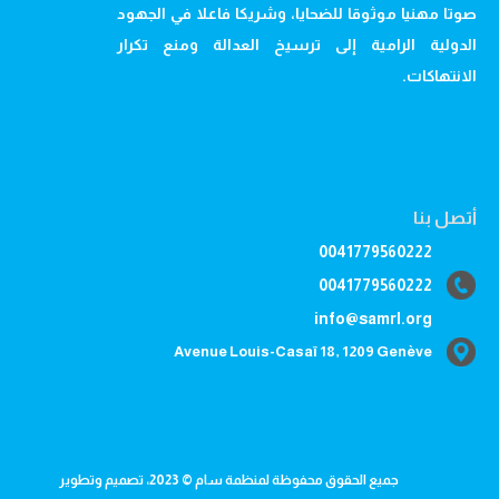
صوتا مهنيا موثوقا للضحايا، وشريكا فاعلا في الجهود
الدولية الرامية إلى ترسيخ العدالة ومنع تكرار
الانتهاكات.
أتصل بنا
0041779560222
0041779560222
info@samrl.org
Avenue Louis-Casaï 18, 1209 Genève
جميع الحقوق محفوظة لمنظمة سام © 2023، تصميم وتطوير