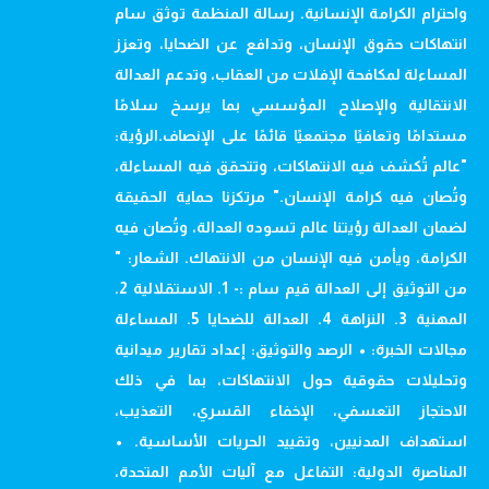
واحترام الكرامة الإنسانية. رسالة المنظمة توثق سام
انتهاكات حقوق الإنسان، وتدافع عن الضحايا، وتعزز
المساءلة لمكافحة الإفلات من العقاب، وتدعم العدالة
الانتقالية والإصلاح المؤسسي بما يرسخ سلامًا
مستدامًا وتعافيًا مجتمعيًا قائمًا على الإنصاف.الرؤية:
"عالم تُكشف فيه الانتهاكات، وتتحقق فيه المساءلة،
وتُصان فيه كرامة الإنسان." مرتكزنا حماية الحقيقة
لضمان العدالة رؤيتنا عالم تسوده العدالة، وتُصان فيه
الكرامة، ويأمن فيه الإنسان من الانتهاك. الشعار: "
من التوثيق إلى العدالة قيم سام :- 1. الاستقلالية 2.
المهنية 3. النزاهة 4. العدالة للضحايا 5. المساءلة
مجالات الخبرة: • الرصد والتوثيق: إعداد تقارير ميدانية
وتحليلات حقوقية حول الانتهاكات، بما في ذلك
الاحتجاز التعسفي، الإخفاء القسري، التعذيب،
استهداف المدنيين، وتقييد الحريات الأساسية. •
المناصرة الدولية: التفاعل مع آليات الأمم المتحدة،