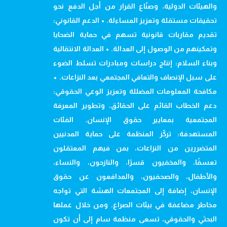
والهيئات الدولية، وصنّاع القرار من أجل الدفع نحو
تحقيقات مستقلة وتعزيز المساءلة. • الدعم القانوني:
تقديم مقاربات قانونية تسهم في حماية الضحايا
وتمكينهم من الوصول إلى العدالة. • العدالة الانتقالية
وبناء السلام: إنتاج دراسات ومبادرات تسلط الضوء
على سبل الإنصاف والتعافي المجتمعي بعد النزاعات. •
مكافحة المعلومات المضللة وتعزيز الوعي الحقوقي:
دعم الخطاب القائم على الحقائق، وتطوير المعرفة
المجتمعية بمعايير حقوق الإنسان. الفئات
المستهدفة: تركّز المنظمة على حماية المدنيين
المتضررين من النزاعات، بمن فيهم المعتقلون
تعسفًا، والمخفيون قسرًا، والنازحون، والنساء،
والأطفال، والصحفيون، والمدافعون عن حقوق
الإنسان، إضافة إلى المجتمعات الهشة التي تواجه
مخاطر مضاعفة في بيئات الصراع. ومن خلال عملها
البحثي والحقوقي، تسعى منظمة سام إلى أن تكون