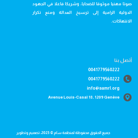
صوتا مهنيا موثوقا للضحايا، وشريكا فاعلا في الجهود
الدولية الرامية إلى ترسيخ العدالة ومنع تكرار
الانتهاكات.
أتصل بنا
0041779560222
0041779560222
info@samrl.org
Avenue Louis-Casaï 18, 1209 Genève
جميع الحقوق محفوظة لمنظمة سام © 2023، تصميم وتطوير