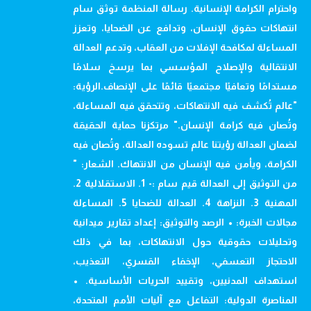
واحترام الكرامة الإنسانية. رسالة المنظمة توثق سام
انتهاكات حقوق الإنسان، وتدافع عن الضحايا، وتعزز
المساءلة لمكافحة الإفلات من العقاب، وتدعم العدالة
الانتقالية والإصلاح المؤسسي بما يرسخ سلامًا
مستدامًا وتعافيًا مجتمعيًا قائمًا على الإنصاف.الرؤية:
"عالم تُكشف فيه الانتهاكات، وتتحقق فيه المساءلة،
وتُصان فيه كرامة الإنسان." مرتكزنا حماية الحقيقة
لضمان العدالة رؤيتنا عالم تسوده العدالة، وتُصان فيه
الكرامة، ويأمن فيه الإنسان من الانتهاك. الشعار: "
من التوثيق إلى العدالة قيم سام :- 1. الاستقلالية 2.
المهنية 3. النزاهة 4. العدالة للضحايا 5. المساءلة
مجالات الخبرة: • الرصد والتوثيق: إعداد تقارير ميدانية
وتحليلات حقوقية حول الانتهاكات، بما في ذلك
الاحتجاز التعسفي، الإخفاء القسري، التعذيب،
استهداف المدنيين، وتقييد الحريات الأساسية. •
المناصرة الدولية: التفاعل مع آليات الأمم المتحدة،