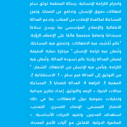
واحترام الكرامة الإنسانية. رسالة المنظمة توثق سام
انتهاكات حقوق الإنسان، وتدافع عن الضحايا، وتعزز
المساءلة لمكافحة الإفلات من العقاب، وتدعم العدالة
الانتقالية والإصلاح المؤسسي بما يرسخ سلامًا
مستدامًا وتعافيًا مجتمعيًا قائمًا على الإنصاف.الرؤية:
"عالم تُكشف فيه الانتهاكات، وتتحقق فيه المساءلة،
وتُصان فيه كرامة الإنسان." مرتكزنا حماية الحقيقة
لضمان العدالة رؤيتنا عالم تسوده العدالة، وتُصان فيه
الكرامة، ويأمن فيه الإنسان من الانتهاك. الشعار: "
من التوثيق إلى العدالة قيم سام :- 1. الاستقلالية 2.
المهنية 3. النزاهة 4. العدالة للضحايا 5. المساءلة
مجالات الخبرة: • الرصد والتوثيق: إعداد تقارير ميدانية
وتحليلات حقوقية حول الانتهاكات، بما في ذلك
الاحتجاز التعسفي، الإخفاء القسري، التعذيب،
استهداف المدنيين، وتقييد الحريات الأساسية. •
المناصرة الدولية: التفاعل مع آليات الأمم المتحدة،