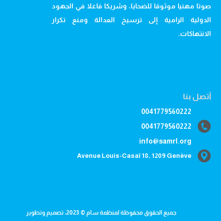
صوتا مهنيا موثوقا للضحايا، وشريكا فاعلا في الجهود
الدولية الرامية إلى ترسيخ العدالة ومنع تكرار
الانتهاكات.
أتصل بنا
0041779560222
0041779560222
info@samrl.org
Avenue Louis-Casaï 18, 1209 Genève
جميع الحقوق محفوظة لمنظمة سام © 2023، تصميم وتطوير