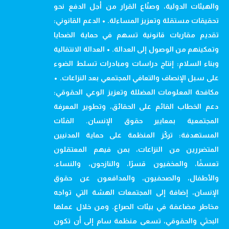
والهيئات الدولية، وصنّاع القرار من أجل الدفع نحو
تحقيقات مستقلة وتعزيز المساءلة. • الدعم القانوني:
تقديم مقاربات قانونية تسهم في حماية الضحايا
وتمكينهم من الوصول إلى العدالة. • العدالة الانتقالية
وبناء السلام: إنتاج دراسات ومبادرات تسلط الضوء
على سبل الإنصاف والتعافي المجتمعي بعد النزاعات. •
مكافحة المعلومات المضللة وتعزيز الوعي الحقوقي:
دعم الخطاب القائم على الحقائق، وتطوير المعرفة
المجتمعية بمعايير حقوق الإنسان. الفئات
المستهدفة: تركّز المنظمة على حماية المدنيين
المتضررين من النزاعات، بمن فيهم المعتقلون
تعسفًا، والمخفيون قسرًا، والنازحون، والنساء،
والأطفال، والصحفيون، والمدافعون عن حقوق
الإنسان، إضافة إلى المجتمعات الهشة التي تواجه
مخاطر مضاعفة في بيئات الصراع. ومن خلال عملها
البحثي والحقوقي، تسعى منظمة سام إلى أن تكون