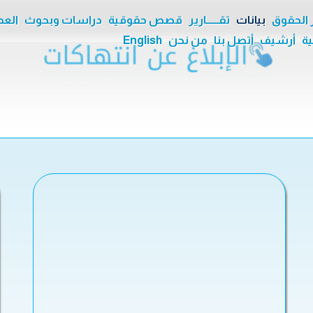
ر الحقوق
بيانات
تقــــــارير
قصص حقوقية
دراسات وبحوث
العدا
ية
أرشيف
أتصل بنا
من نحن
English