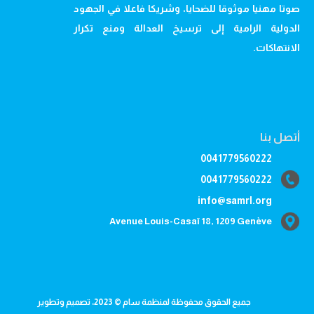
صوتا مهنيا موثوقا للضحايا، وشريكا فاعلا في الجهود
الدولية الرامية إلى ترسيخ العدالة ومنع تكرار
الانتهاكات.
أتصل بنا
0041779560222
0041779560222
info@samrl.org
Avenue Louis-Casaï 18, 1209 Genève
جميع الحقوق محفوظة لمنظمة سام © 2023، تصميم وتطوير