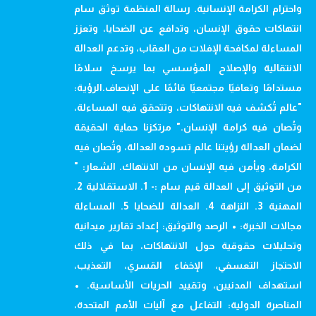
واحترام الكرامة الإنسانية. رسالة المنظمة توثق سام
انتهاكات حقوق الإنسان، وتدافع عن الضحايا، وتعزز
المساءلة لمكافحة الإفلات من العقاب، وتدعم العدالة
الانتقالية والإصلاح المؤسسي بما يرسخ سلامًا
مستدامًا وتعافيًا مجتمعيًا قائمًا على الإنصاف.الرؤية:
"عالم تُكشف فيه الانتهاكات، وتتحقق فيه المساءلة،
وتُصان فيه كرامة الإنسان." مرتكزنا حماية الحقيقة
لضمان العدالة رؤيتنا عالم تسوده العدالة، وتُصان فيه
الكرامة، ويأمن فيه الإنسان من الانتهاك. الشعار: "
من التوثيق إلى العدالة قيم سام :- 1. الاستقلالية 2.
المهنية 3. النزاهة 4. العدالة للضحايا 5. المساءلة
مجالات الخبرة: • الرصد والتوثيق: إعداد تقارير ميدانية
وتحليلات حقوقية حول الانتهاكات، بما في ذلك
الاحتجاز التعسفي، الإخفاء القسري، التعذيب،
استهداف المدنيين، وتقييد الحريات الأساسية. •
المناصرة الدولية: التفاعل مع آليات الأمم المتحدة،