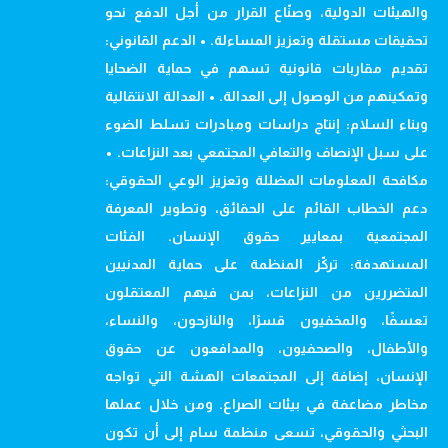
والهيئات الدولية، وصنّاع القرار من أجل الدفع نحو
تحقيقات مستقلة وتعزيز المساءلة. • الدعم القانوني:
تقديم مقاربات قانونية تسهم في حماية الضحايا
وتمكينهم من الوصول إلى العدالة. • العدالة الانتقالية
وبناء السلام: إنتاج دراسات ومبادرات تسلط الضوء
على سبل الإنصاف والتعافي المجتمعي بعد النزاعات. •
مكافحة المعلومات المضللة وتعزيز الوعي الحقوقي:
دعم الخطاب القائم على الحقائق، وتطوير المعرفة
المجتمعية بمعايير حقوق الإنسان. الفئات
المستهدفة: تركّز المنظمة على حماية المدنيين
المتضررين من النزاعات، بمن فيهم المعتقلون
تعسفًا، والمخفيون قسرًا، والنازحون، والنساء،
والأطفال، والصحفيون، والمدافعون عن حقوق
الإنسان، إضافة إلى المجتمعات الهشة التي تواجه
مخاطر مضاعفة في بيئات الصراع. ومن خلال عملها
البحثي والحقوقي، تسعى منظمة سام إلى أن تكون