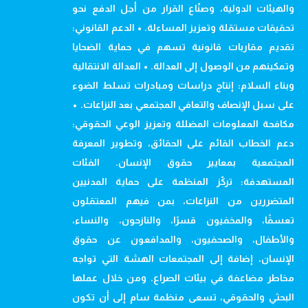
والهيئات الدولية، وصنّاع القرار من أجل الدفع نحو
تحقيقات مستقلة وتعزيز المساءلة. • الدعم القانوني:
تقديم مقاربات قانونية تسهم في حماية الضحايا
وتمكينهم من الوصول إلى العدالة. • العدالة الانتقالية
وبناء السلام: إنتاج دراسات ومبادرات تسلط الضوء
على سبل الإنصاف والتعافي المجتمعي بعد النزاعات. •
مكافحة المعلومات المضللة وتعزيز الوعي الحقوقي:
دعم الخطاب القائم على الحقائق، وتطوير المعرفة
المجتمعية بمعايير حقوق الإنسان. الفئات
المستهدفة: تركّز المنظمة على حماية المدنيين
المتضررين من النزاعات، بمن فيهم المعتقلون
تعسفًا، والمخفيون قسرًا، والنازحون، والنساء،
والأطفال، والصحفيون، والمدافعون عن حقوق
الإنسان، إضافة إلى المجتمعات الهشة التي تواجه
مخاطر مضاعفة في بيئات الصراع. ومن خلال عملها
البحثي والحقوقي، تسعى منظمة سام إلى أن تكون