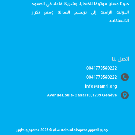
صوتا مهنيا موثوقا للضحايا، وشريكا فاعلا في الجهود
الدولية الرامية إلى ترسيخ العدالة ومنع تكرار
الانتهاكات.
أتصل بنا
0041779560222
0041779560222
info@samrl.org
Avenue Louis-Casaï 18, 1209 Genève
جميع الحقوق محفوظة لمنظمة سام © 2023، تصميم وتطوير