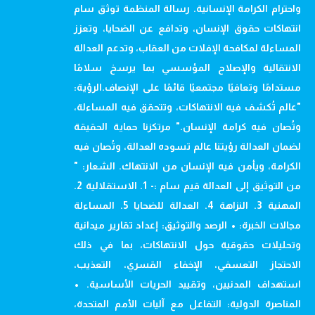
واحترام الكرامة الإنسانية. رسالة المنظمة توثق سام
انتهاكات حقوق الإنسان، وتدافع عن الضحايا، وتعزز
المساءلة لمكافحة الإفلات من العقاب، وتدعم العدالة
الانتقالية والإصلاح المؤسسي بما يرسخ سلامًا
مستدامًا وتعافيًا مجتمعيًا قائمًا على الإنصاف.الرؤية:
"عالم تُكشف فيه الانتهاكات، وتتحقق فيه المساءلة،
وتُصان فيه كرامة الإنسان." مرتكزنا حماية الحقيقة
لضمان العدالة رؤيتنا عالم تسوده العدالة، وتُصان فيه
الكرامة، ويأمن فيه الإنسان من الانتهاك. الشعار: "
من التوثيق إلى العدالة قيم سام :- 1. الاستقلالية 2.
المهنية 3. النزاهة 4. العدالة للضحايا 5. المساءلة
مجالات الخبرة: • الرصد والتوثيق: إعداد تقارير ميدانية
وتحليلات حقوقية حول الانتهاكات، بما في ذلك
الاحتجاز التعسفي، الإخفاء القسري، التعذيب،
استهداف المدنيين، وتقييد الحريات الأساسية. •
المناصرة الدولية: التفاعل مع آليات الأمم المتحدة،