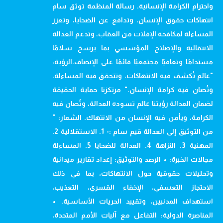
واحترام الكرامة الإنسانية. رسالة المنظمة توثق سام
انتهاكات حقوق الإنسان، وتدافع عن الضحايا، وتعزز
المساءلة لمكافحة الإفلات من العقاب، وتدعم العدالة
الانتقالية والإصلاح المؤسسي بما يرسخ سلامًا
مستدامًا وتعافيًا مجتمعيًا قائمًا على الإنصاف.الرؤية:
"عالم تُكشف فيه الانتهاكات، وتتحقق فيه المساءلة،
وتُصان فيه كرامة الإنسان." مرتكزنا حماية الحقيقة
لضمان العدالة رؤيتنا عالم تسوده العدالة، وتُصان فيه
الكرامة، ويأمن فيه الإنسان من الانتهاك. الشعار: "
من التوثيق إلى العدالة قيم سام :- 1. الاستقلالية 2.
المهنية 3. النزاهة 4. العدالة للضحايا 5. المساءلة
مجالات الخبرة: • الرصد والتوثيق: إعداد تقارير ميدانية
وتحليلات حقوقية حول الانتهاكات، بما في ذلك
الاحتجاز التعسفي، الإخفاء القسري، التعذيب،
استهداف المدنيين، وتقييد الحريات الأساسية. •
المناصرة الدولية: التفاعل مع آليات الأمم المتحدة،