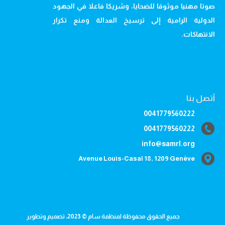
صوتا مهنيا موثوقا للضحايا، وشريكا فاعلا في الجهود
الدولية الرامية إلى ترسيخ العدالة ومنع تكرار
الانتهاكات.
أتصل بنا
0041779560222
0041779560222
info@samrl.org
Avenue Louis-Casaï 18, 1209 Genève
جميع الحقوق محفوظة لمنظمة سام © 2023، تصميم وتطوير