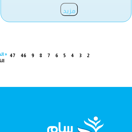
مزيد
« ال
47
46
9
8
7
6
5
4
3
2
الت