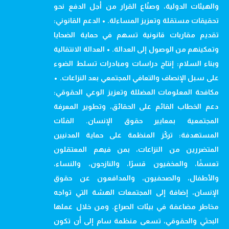
والهيئات الدولية، وصنّاع القرار من أجل الدفع نحو
تحقيقات مستقلة وتعزيز المساءلة. • الدعم القانوني:
تقديم مقاربات قانونية تسهم في حماية الضحايا
وتمكينهم من الوصول إلى العدالة. • العدالة الانتقالية
وبناء السلام: إنتاج دراسات ومبادرات تسلط الضوء
على سبل الإنصاف والتعافي المجتمعي بعد النزاعات. •
مكافحة المعلومات المضللة وتعزيز الوعي الحقوقي:
دعم الخطاب القائم على الحقائق، وتطوير المعرفة
المجتمعية بمعايير حقوق الإنسان. الفئات
المستهدفة: تركّز المنظمة على حماية المدنيين
المتضررين من النزاعات، بمن فيهم المعتقلون
تعسفًا، والمخفيون قسرًا، والنازحون، والنساء،
والأطفال، والصحفيون، والمدافعون عن حقوق
الإنسان، إضافة إلى المجتمعات الهشة التي تواجه
مخاطر مضاعفة في بيئات الصراع. ومن خلال عملها
البحثي والحقوقي، تسعى منظمة سام إلى أن تكون