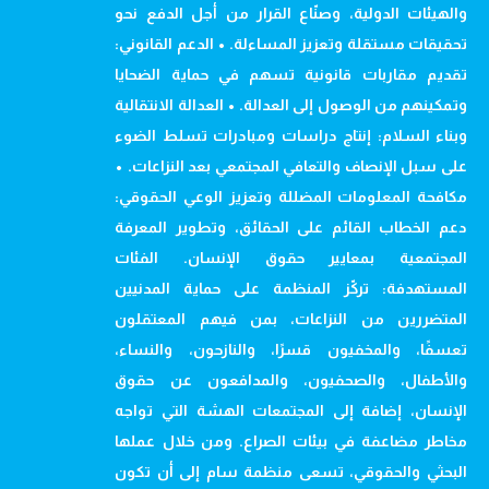
والهيئات الدولية، وصنّاع القرار من أجل الدفع نحو
تحقيقات مستقلة وتعزيز المساءلة. • الدعم القانوني:
تقديم مقاربات قانونية تسهم في حماية الضحايا
وتمكينهم من الوصول إلى العدالة. • العدالة الانتقالية
وبناء السلام: إنتاج دراسات ومبادرات تسلط الضوء
على سبل الإنصاف والتعافي المجتمعي بعد النزاعات. •
مكافحة المعلومات المضللة وتعزيز الوعي الحقوقي:
دعم الخطاب القائم على الحقائق، وتطوير المعرفة
المجتمعية بمعايير حقوق الإنسان. الفئات
المستهدفة: تركّز المنظمة على حماية المدنيين
المتضررين من النزاعات، بمن فيهم المعتقلون
تعسفًا، والمخفيون قسرًا، والنازحون، والنساء،
والأطفال، والصحفيون، والمدافعون عن حقوق
الإنسان، إضافة إلى المجتمعات الهشة التي تواجه
مخاطر مضاعفة في بيئات الصراع. ومن خلال عملها
البحثي والحقوقي، تسعى منظمة سام إلى أن تكون