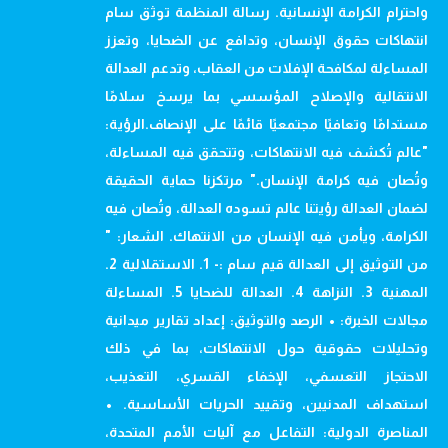
واحترام الكرامة الإنسانية. رسالة المنظمة توثق سام
انتهاكات حقوق الإنسان، وتدافع عن الضحايا، وتعزز
المساءلة لمكافحة الإفلات من العقاب، وتدعم العدالة
الانتقالية والإصلاح المؤسسي بما يرسخ سلامًا
مستدامًا وتعافيًا مجتمعيًا قائمًا على الإنصاف.الرؤية:
"عالم تُكشف فيه الانتهاكات، وتتحقق فيه المساءلة،
وتُصان فيه كرامة الإنسان." مرتكزنا حماية الحقيقة
لضمان العدالة رؤيتنا عالم تسوده العدالة، وتُصان فيه
الكرامة، ويأمن فيه الإنسان من الانتهاك. الشعار: "
من التوثيق إلى العدالة قيم سام :- 1. الاستقلالية 2.
المهنية 3. النزاهة 4. العدالة للضحايا 5. المساءلة
مجالات الخبرة: • الرصد والتوثيق: إعداد تقارير ميدانية
وتحليلات حقوقية حول الانتهاكات، بما في ذلك
الاحتجاز التعسفي، الإخفاء القسري، التعذيب،
استهداف المدنيين، وتقييد الحريات الأساسية. •
المناصرة الدولية: التفاعل مع آليات الأمم المتحدة،