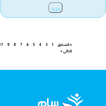
مزيد
« السابق
1
3
4
5
6
7
8
9
47
التالي »