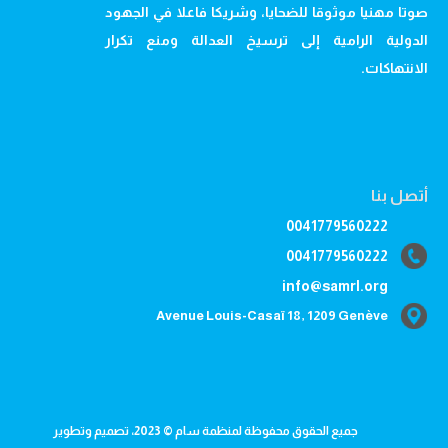
صوتا مهنيا موثوقا للضحايا، وشريكا فاعلا في الجهود
الدولية الرامية إلى ترسيخ العدالة ومنع تكرار
الانتهاكات.
أتصل بنا
0041779560222
0041779560222
info@samrl.org
Avenue Louis-Casaï 18, 1209 Genève
جميع الحقوق محفوظة لمنظمة سام © 2023، تصميم وتطوير