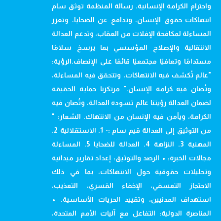
واحترام الكرامة الإنسانية. رسالة المنظمة توثق سام
انتهاكات حقوق الإنسان، وتدافع عن الضحايا، وتعزز
المساءلة لمكافحة الإفلات من العقاب، وتدعم العدالة
الانتقالية والإصلاح المؤسسي بما يرسخ سلامًا
مستدامًا وتعافيًا مجتمعيًا قائمًا على الإنصاف.الرؤية:
"عالم تُكشف فيه الانتهاكات، وتتحقق فيه المساءلة،
وتُصان فيه كرامة الإنسان." مرتكزنا حماية الحقيقة
لضمان العدالة رؤيتنا عالم تسوده العدالة، وتُصان فيه
الكرامة، ويأمن فيه الإنسان من الانتهاك. الشعار: "
من التوثيق إلى العدالة قيم سام :- 1. الاستقلالية 2.
المهنية 3. النزاهة 4. العدالة للضحايا 5. المساءلة
مجالات الخبرة: • الرصد والتوثيق: إعداد تقارير ميدانية
وتحليلات حقوقية حول الانتهاكات، بما في ذلك
الاحتجاز التعسفي، الإخفاء القسري، التعذيب،
استهداف المدنيين، وتقييد الحريات الأساسية. •
المناصرة الدولية: التفاعل مع آليات الأمم المتحدة،