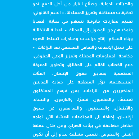
والهيئات الدولية، وصنّاع القرار من أجل الدفع نحو
تحقيقات مستقلة وتعزيز المساءلة. • الدعم القانوني:
تقديم مقاربات قانونية تسهم في حماية الضحايا
وتمكينهم من الوصول إلى العدالة. • العدالة الانتقالية
وبناء السلام: إنتاج دراسات ومبادرات تسلط الضوء
على سبل الإنصاف والتعافي المجتمعي بعد النزاعات. •
مكافحة المعلومات المضللة وتعزيز الوعي الحقوقي:
دعم الخطاب القائم على الحقائق، وتطوير المعرفة
المجتمعية بمعايير حقوق الإنسان. الفئات
المستهدفة: تركّز المنظمة على حماية المدنيين
المتضررين من النزاعات، بمن فيهم المعتقلون
تعسفًا، والمخفيون قسرًا، والنازحون، والنساء،
والأطفال، والصحفيون، والمدافعون عن حقوق
الإنسان، إضافة إلى المجتمعات الهشة التي تواجه
مخاطر مضاعفة في بيئات الصراع. ومن خلال عملها
البحثي والحقوقي، تسعى منظمة سام إلى أن تكون