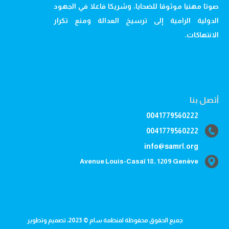
صوتا مهنيا موثوقا للضحايا، وشريكا فاعلا في الجهود
الدولية الرامية إلى ترسيخ العدالة ومنع تكرار
الانتهاكات.
أتصل بنا
0041779560222
0041779560222
info@samrl.org
Avenue Louis-Casaï 18, 1209 Genève
جميع الحقوق محفوظة لمنظمة سام © 2023، تصميم وتطوير