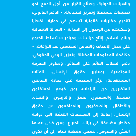
والهيئات الدولية، وصنّاع القرار من أجل الدفع نحو
تحقيقات مستقلة وتعزيز المساءلة. • الدعم القانوني:
تقديم مقاربات قانونية تسهم في حماية الضحايا
وتمكينهم من الوصول إلى العدالة. • العدالة الانتقالية
وبناء السلام: إنتاج دراسات ومبادرات تسلط الضوء
على سبل الإنصاف والتعافي المجتمعي بعد النزاعات. •
مكافحة المعلومات المضللة وتعزيز الوعي الحقوقي:
دعم الخطاب القائم على الحقائق، وتطوير المعرفة
المجتمعية بمعايير حقوق الإنسان. الفئات
المستهدفة: تركّز المنظمة على حماية المدنيين
المتضررين من النزاعات، بمن فيهم المعتقلون
تعسفًا، والمخفيون قسرًا، والنازحون، والنساء،
والأطفال، والصحفيون، والمدافعون عن حقوق
الإنسان، إضافة إلى المجتمعات الهشة التي تواجه
مخاطر مضاعفة في بيئات الصراع. ومن خلال عملها
البحثي والحقوقي، تسعى منظمة سام إلى أن تكون