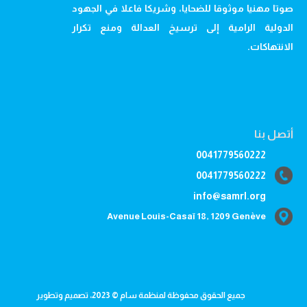
صوتا مهنيا موثوقا للضحايا، وشريكا فاعلا في الجهود
الدولية الرامية إلى ترسيخ العدالة ومنع تكرار
الانتهاكات.
أتصل بنا
0041779560222
0041779560222
info@samrl.org
Avenue Louis-Casaï 18, 1209 Genève
جميع الحقوق محفوظة لمنظمة سام © 2023، تصميم وتطوير