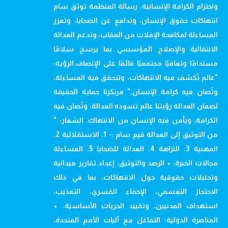
واحترام الكرامة الإنسانية. رسالة المنظمة توثق سام
انتهاكات حقوق الإنسان، وتدافع عن الضحايا، وتعزز
المساءلة لمكافحة الإفلات من العقاب، وتدعم العدالة
الانتقالية والإصلاح المؤسسي بما يرسخ سلامًا
مستدامًا وتعافيًا مجتمعيًا قائمًا على الإنصاف.الرؤية:
"عالم تُكشف فيه الانتهاكات، وتتحقق فيه المساءلة،
وتُصان فيه كرامة الإنسان." مرتكزنا حماية الحقيقة
لضمان العدالة رؤيتنا عالم تسوده العدالة، وتُصان فيه
الكرامة، ويأمن فيه الإنسان من الانتهاك. الشعار: "
من التوثيق إلى العدالة قيم سام :- 1. الاستقلالية 2.
المهنية 3. النزاهة 4. العدالة للضحايا 5. المساءلة
مجالات الخبرة: • الرصد والتوثيق: إعداد تقارير ميدانية
وتحليلات حقوقية حول الانتهاكات، بما في ذلك
الاحتجاز التعسفي، الإخفاء القسري، التعذيب،
استهداف المدنيين، وتقييد الحريات الأساسية. •
المناصرة الدولية: التفاعل مع آليات الأمم المتحدة،