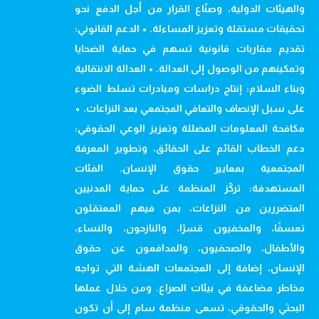
والهيئات الدولية، وصنّاع القرار من أجل الدفع نحو
تحقيقات مستقلة وتعزيز المساءلة. • الدعم القانوني:
تقديم مقاربات قانونية تسهم في حماية الضحايا
وتمكينهم من الوصول إلى العدالة. • العدالة الانتقالية
وبناء السلام: إنتاج دراسات ومبادرات تسلط الضوء
على سبل الإنصاف والتعافي المجتمعي بعد النزاعات. •
مكافحة المعلومات المضللة وتعزيز الوعي الحقوقي:
دعم الخطاب القائم على الحقائق، وتطوير المعرفة
المجتمعية بمعايير حقوق الإنسان. الفئات
المستهدفة: تركّز المنظمة على حماية المدنيين
المتضررين من النزاعات، بمن فيهم المعتقلون
تعسفًا، والمخفيون قسرًا، والنازحون، والنساء،
والأطفال، والصحفيون، والمدافعون عن حقوق
الإنسان، إضافة إلى المجتمعات الهشة التي تواجه
مخاطر مضاعفة في بيئات الصراع. ومن خلال عملها
البحثي والحقوقي، تسعى منظمة سام إلى أن تكون