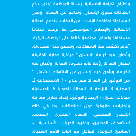
واحترام الكرامة الإنسانية. رسالة المنظمة توثق سام
انتهاكات حقوق الإنسان، وتدافع عن الضحايا، وتعزز
المساءلة لمكافحة الإفلات من العقاب، وتدعم العدالة
الانتقالية والإصلاح المؤسسي بما يرسخ سلامًا
مستدامًا وتعافيًا مجتمعيًا قائمًا على الإنصاف.الرؤية:
"عالم تُكشف فيه الانتهاكات، وتتحقق فيه المساءلة،
وتُصان فيه كرامة الإنسان." مرتكزنا حماية الحقيقة
لضمان العدالة رؤيتنا عالم تسوده العدالة، وتُصان فيه
الكرامة، ويأمن فيه الإنسان من الانتهاك. الشعار: "
من التوثيق إلى العدالة قيم سام :- 1. الاستقلالية 2.
المهنية 3. النزاهة 4. العدالة للضحايا 5. المساءلة
مجالات الخبرة: • الرصد والتوثيق: إعداد تقارير ميدانية
وتحليلات حقوقية حول الانتهاكات، بما في ذلك
الاحتجاز التعسفي، الإخفاء القسري، التعذيب،
استهداف المدنيين، وتقييد الحريات الأساسية. •
المناصرة الدولية: التفاعل مع آليات الأمم المتحدة،