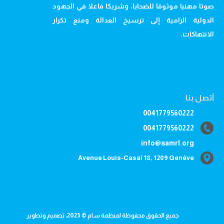
صوتا مهنيا موثوقا للضحايا، وشريكا فاعلا في الجهود
الدولية الرامية إلى ترسيخ العدالة ومنع تكرار
الانتهاكات.
أتصل بنا
0041779560222
0041779560222
info@samrl.org
Avenue Louis-Casaï 18, 1209 Genève
جميع الحقوق محفوظة لمنظمة سام © 2023، تصميم وتطوير