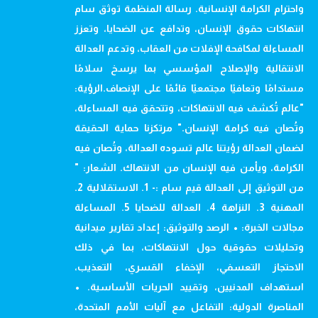
واحترام الكرامة الإنسانية. رسالة المنظمة توثق سام
انتهاكات حقوق الإنسان، وتدافع عن الضحايا، وتعزز
المساءلة لمكافحة الإفلات من العقاب، وتدعم العدالة
الانتقالية والإصلاح المؤسسي بما يرسخ سلامًا
مستدامًا وتعافيًا مجتمعيًا قائمًا على الإنصاف.الرؤية:
"عالم تُكشف فيه الانتهاكات، وتتحقق فيه المساءلة،
وتُصان فيه كرامة الإنسان." مرتكزنا حماية الحقيقة
لضمان العدالة رؤيتنا عالم تسوده العدالة، وتُصان فيه
الكرامة، ويأمن فيه الإنسان من الانتهاك. الشعار: "
من التوثيق إلى العدالة قيم سام :- 1. الاستقلالية 2.
المهنية 3. النزاهة 4. العدالة للضحايا 5. المساءلة
مجالات الخبرة: • الرصد والتوثيق: إعداد تقارير ميدانية
وتحليلات حقوقية حول الانتهاكات، بما في ذلك
الاحتجاز التعسفي، الإخفاء القسري، التعذيب،
استهداف المدنيين، وتقييد الحريات الأساسية. •
المناصرة الدولية: التفاعل مع آليات الأمم المتحدة،