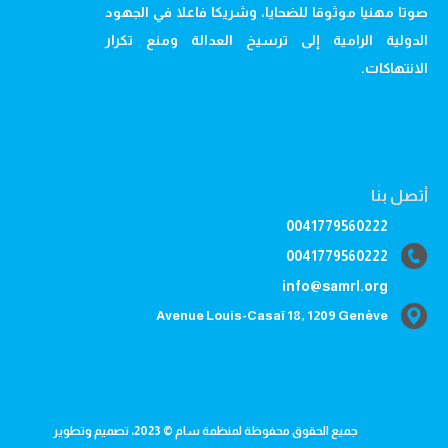
صوتا مهنيا موثوقا للضحايا، وشريكا فاعلا في الجهود
الدولية الرامية إلى ترسيخ العدالة ومنع تكرار
الانتهاكات.
أتصل بنا
0041779560222
0041779560222
info@samrl.org
Avenue Louis-Casaï 18, 1209 Genève
جميع الحقوق محفوظة لمنظمة سام © 2023، تصميم وتطوير