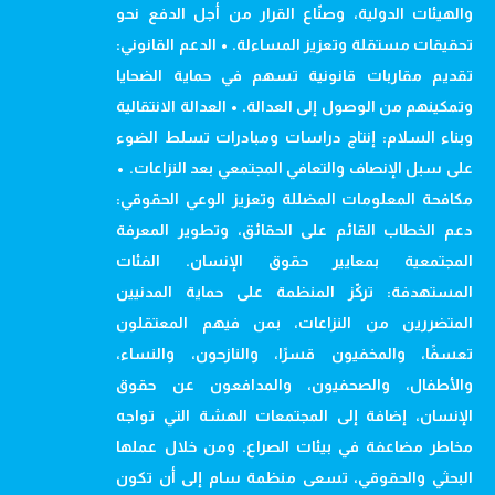
والهيئات الدولية، وصنّاع القرار من أجل الدفع نحو
تحقيقات مستقلة وتعزيز المساءلة. • الدعم القانوني:
تقديم مقاربات قانونية تسهم في حماية الضحايا
وتمكينهم من الوصول إلى العدالة. • العدالة الانتقالية
وبناء السلام: إنتاج دراسات ومبادرات تسلط الضوء
على سبل الإنصاف والتعافي المجتمعي بعد النزاعات. •
مكافحة المعلومات المضللة وتعزيز الوعي الحقوقي:
دعم الخطاب القائم على الحقائق، وتطوير المعرفة
المجتمعية بمعايير حقوق الإنسان. الفئات
المستهدفة: تركّز المنظمة على حماية المدنيين
المتضررين من النزاعات، بمن فيهم المعتقلون
تعسفًا، والمخفيون قسرًا، والنازحون، والنساء،
والأطفال، والصحفيون، والمدافعون عن حقوق
الإنسان، إضافة إلى المجتمعات الهشة التي تواجه
مخاطر مضاعفة في بيئات الصراع. ومن خلال عملها
البحثي والحقوقي، تسعى منظمة سام إلى أن تكون