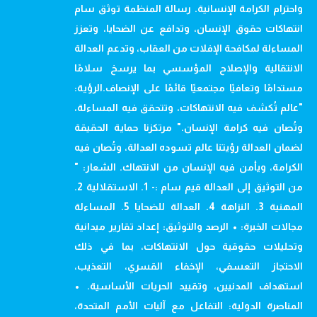
واحترام الكرامة الإنسانية. رسالة المنظمة توثق سام
انتهاكات حقوق الإنسان، وتدافع عن الضحايا، وتعزز
المساءلة لمكافحة الإفلات من العقاب، وتدعم العدالة
الانتقالية والإصلاح المؤسسي بما يرسخ سلامًا
مستدامًا وتعافيًا مجتمعيًا قائمًا على الإنصاف.الرؤية:
"عالم تُكشف فيه الانتهاكات، وتتحقق فيه المساءلة،
وتُصان فيه كرامة الإنسان." مرتكزنا حماية الحقيقة
لضمان العدالة رؤيتنا عالم تسوده العدالة، وتُصان فيه
الكرامة، ويأمن فيه الإنسان من الانتهاك. الشعار: "
من التوثيق إلى العدالة قيم سام :- 1. الاستقلالية 2.
المهنية 3. النزاهة 4. العدالة للضحايا 5. المساءلة
مجالات الخبرة: • الرصد والتوثيق: إعداد تقارير ميدانية
وتحليلات حقوقية حول الانتهاكات، بما في ذلك
الاحتجاز التعسفي، الإخفاء القسري، التعذيب،
استهداف المدنيين، وتقييد الحريات الأساسية. •
المناصرة الدولية: التفاعل مع آليات الأمم المتحدة،