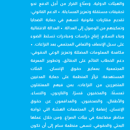
والهيئات الدولية، وصنّاع القرار من أجل الدفع نحو
تحقيقات مستقلة وتعزيز المساءلة. • الدعم القانوني:
تقديم مقاربات قانونية تسهم في حماية الضحايا
وتمكينهم من الوصول إلى العدالة. • العدالة الانتقالية
وبناء السلام: إنتاج دراسات ومبادرات تسلط الضوء
على سبل الإنصاف والتعافي المجتمعي بعد النزاعات. •
مكافحة المعلومات المضللة وتعزيز الوعي الحقوقي:
دعم الخطاب القائم على الحقائق، وتطوير المعرفة
المجتمعية بمعايير حقوق الإنسان. الفئات
المستهدفة: تركّز المنظمة على حماية المدنيين
المتضررين من النزاعات، بمن فيهم المعتقلون
تعسفًا، والمخفيون قسرًا، والنازحون، والنساء،
والأطفال، والصحفيون، والمدافعون عن حقوق
الإنسان، إضافة إلى المجتمعات الهشة التي تواجه
مخاطر مضاعفة في بيئات الصراع. ومن خلال عملها
البحثي والحقوقي، تسعى منظمة سام إلى أن تكون