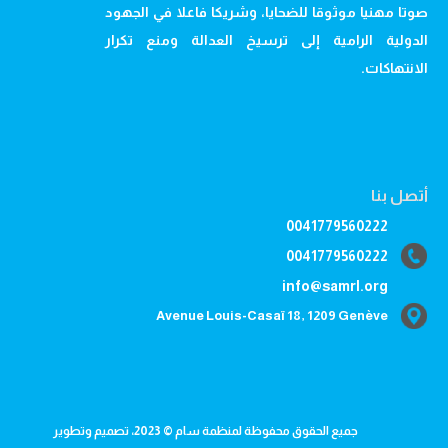
صوتا مهنيا موثوقا للضحايا، وشريكا فاعلا في الجهود
الدولية الرامية إلى ترسيخ العدالة ومنع تكرار
الانتهاكات.
أتصل بنا
0041779560222
0041779560222
info@samrl.org
Avenue Louis-Casaï 18, 1209 Genève
جميع الحقوق محفوظة لمنظمة سام © 2023، تصميم وتطوير