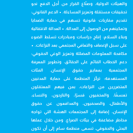
والهيئات الدولية، وصنّاع القرار من أجل الدفع نحو
تحقيقات مستقلة وتعزيز المساءلة. • الدعم القانوني:
تقديم مقاربات قانونية تسهم في حماية الضحايا
وتمكينهم من الوصول إلى العدالة. • العدالة الانتقالية
وبناء السلام: إنتاج دراسات ومبادرات تسلط الضوء
على سبل الإنصاف والتعافي المجتمعي بعد النزاعات. •
مكافحة المعلومات المضللة وتعزيز الوعي الحقوقي:
دعم الخطاب القائم على الحقائق، وتطوير المعرفة
المجتمعية بمعايير حقوق الإنسان. الفئات
المستهدفة: تركّز المنظمة على حماية المدنيين
المتضررين من النزاعات، بمن فيهم المعتقلون
تعسفًا، والمخفيون قسرًا، والنازحون، والنساء،
والأطفال، والصحفيون، والمدافعون عن حقوق
الإنسان، إضافة إلى المجتمعات الهشة التي تواجه
مخاطر مضاعفة في بيئات الصراع. ومن خلال عملها
البحثي والحقوقي، تسعى منظمة سام إلى أن تكون