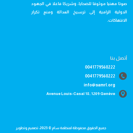
صوتا مهنيا موثوقا للضحايا، وشريكا فاعلا في الجهود
الدولية الرامية إلى ترسيخ العدالة ومنع تكرار
الانتهاكات.
أتصل بنا
0041779560222
0041779560222
info@samrl.org
Avenue Louis-Casaï 18, 1209 Genève
جميع الحقوق محفوظة لمنظمة سام © 2023، تصميم وتطوير