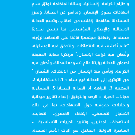
واحترام الكرامة الإنسانية. رسالة المنظمة توثق سام
انتهاكات حقوق الإنسان، وتدافع عن الضحايا، وتعزز
المساءلة لمكافحة الإفلات من العقاب، وتدعم العدالة
الانتقالية والإصلاح المؤسسي بما يرسخ سلامًا
مستدامًا وتعافيًا مجتمعيًا قائمًا على الإنصاف.الرؤية:
"عالم تُكشف فيه الانتهاكات، وتتحقق فيه المساءلة،
وتُصان فيه كرامة الإنسان." مرتكزنا حماية الحقيقة
لضمان العدالة رؤيتنا عالم تسوده العدالة، وتُصان فيه
الكرامة، ويأمن فيه الإنسان من الانتهاك. الشعار: "
من التوثيق إلى العدالة قيم سام :- 1. الاستقلالية 2.
المهنية 3. النزاهة 4. العدالة للضحايا 5. المساءلة
مجالات الخبرة: • الرصد والتوثيق: إعداد تقارير ميدانية
وتحليلات حقوقية حول الانتهاكات، بما في ذلك
الاحتجاز التعسفي، الإخفاء القسري، التعذيب،
استهداف المدنيين، وتقييد الحريات الأساسية. •
المناصرة الدولية: التفاعل مع آليات الأمم المتحدة،