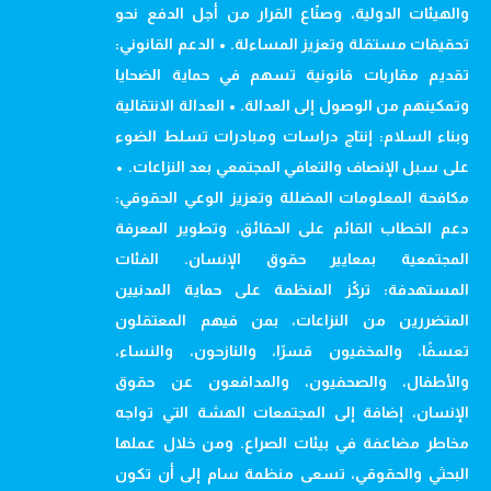
والهيئات الدولية، وصنّاع القرار من أجل الدفع نحو
تحقيقات مستقلة وتعزيز المساءلة. • الدعم القانوني:
تقديم مقاربات قانونية تسهم في حماية الضحايا
وتمكينهم من الوصول إلى العدالة. • العدالة الانتقالية
وبناء السلام: إنتاج دراسات ومبادرات تسلط الضوء
على سبل الإنصاف والتعافي المجتمعي بعد النزاعات. •
مكافحة المعلومات المضللة وتعزيز الوعي الحقوقي:
دعم الخطاب القائم على الحقائق، وتطوير المعرفة
المجتمعية بمعايير حقوق الإنسان. الفئات
المستهدفة: تركّز المنظمة على حماية المدنيين
المتضررين من النزاعات، بمن فيهم المعتقلون
تعسفًا، والمخفيون قسرًا، والنازحون، والنساء،
والأطفال، والصحفيون، والمدافعون عن حقوق
الإنسان، إضافة إلى المجتمعات الهشة التي تواجه
مخاطر مضاعفة في بيئات الصراع. ومن خلال عملها
البحثي والحقوقي، تسعى منظمة سام إلى أن تكون