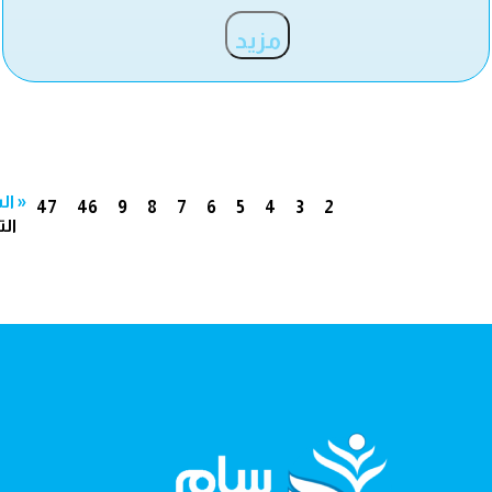
مزيد
« ال
47
46
9
8
7
6
5
4
3
2
الت