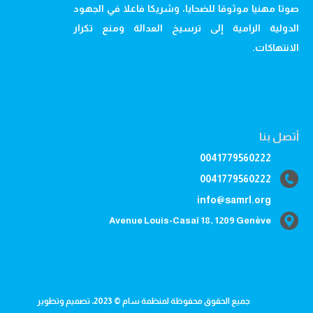
صوتا مهنيا موثوقا للضحايا، وشريكا فاعلا في الجهود
الدولية الرامية إلى ترسيخ العدالة ومنع تكرار
الانتهاكات.
أتصل بنا
0041779560222
0041779560222
info@samrl.org
Avenue Louis-Casaï 18, 1209 Genève
جميع الحقوق محفوظة لمنظمة سام © 2023، تصميم وتطوير