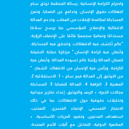
واحترام الكرامة الإنسانية. رسالة المنظمة توثق سام
انتهاكات حقوق الإنسان، وتدافع عن الضحايا، وتعزز
المساءلة لمكافحة الإفلات من العقاب، وتدعم العدالة
الانتقالية والإصلاح المؤسسي بما يرسخ سلامًا
مستدامًا وتعافيًا مجتمعيًا قائمًا على الإنصاف.الرؤية:
"عالم تُكشف فيه الانتهاكات، وتتحقق فيه المساءلة،
وتُصان فيه كرامة الإنسان." مرتكزنا حماية الحقيقة
لضمان العدالة رؤيتنا عالم تسوده العدالة، وتُصان فيه
الكرامة، ويأمن فيه الإنسان من الانتهاك. الشعار: "
من التوثيق إلى العدالة قيم سام :- 1. الاستقلالية 2.
المهنية 3. النزاهة 4. العدالة للضحايا 5. المساءلة
مجالات الخبرة: • الرصد والتوثيق: إعداد تقارير ميدانية
وتحليلات حقوقية حول الانتهاكات، بما في ذلك
الاحتجاز التعسفي، الإخفاء القسري، التعذيب،
استهداف المدنيين، وتقييد الحريات الأساسية. •
المناصرة الدولية: التفاعل مع آليات الأمم المتحدة،