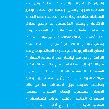
واحترام الكرامة الإنسانية. رسالة المنظمة توثق سام
انتهاكات حقوق الإنسان، وتدافع عن الضحايا، وتعزز
المساءلة لمكافحة الإفلات من العقاب، وتدعم العدالة
الانتقالية والإصلاح المؤسسي بما يرسخ سلامًا
مستدامًا وتعافيًا مجتمعيًا قائمًا على الإنصاف.الرؤية:
"عالم تُكشف فيه الانتهاكات، وتتحقق فيه المساءلة،
وتُصان فيه كرامة الإنسان." مرتكزنا حماية الحقيقة
لضمان العدالة رؤيتنا عالم تسوده العدالة، وتُصان فيه
الكرامة، ويأمن فيه الإنسان من الانتهاك. الشعار: "
من التوثيق إلى العدالة قيم سام :- 1. الاستقلالية 2.
المهنية 3. النزاهة 4. العدالة للضحايا 5. المساءلة
مجالات الخبرة: • الرصد والتوثيق: إعداد تقارير ميدانية
وتحليلات حقوقية حول الانتهاكات، بما في ذلك
الاحتجاز التعسفي، الإخفاء القسري، التعذيب،
استهداف المدنيين، وتقييد الحريات الأساسية. •
المناصرة الدولية: التفاعل مع آليات الأمم المتحدة،