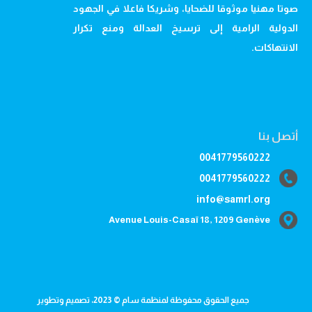
صوتا مهنيا موثوقا للضحايا، وشريكا فاعلا في الجهود
الدولية الرامية إلى ترسيخ العدالة ومنع تكرار
الانتهاكات.
أتصل بنا
0041779560222
0041779560222
info@samrl.org
Avenue Louis-Casaï 18, 1209 Genève
جميع الحقوق محفوظة لمنظمة سام © 2023، تصميم وتطوير