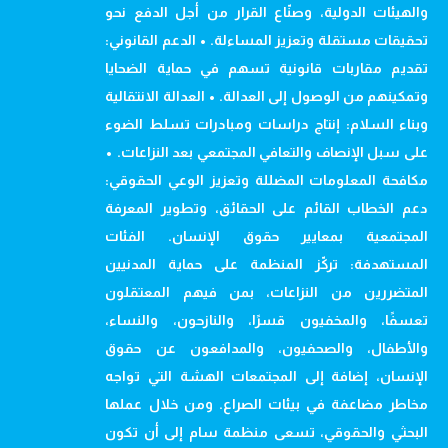
والهيئات الدولية، وصنّاع القرار من أجل الدفع نحو
تحقيقات مستقلة وتعزيز المساءلة. • الدعم القانوني:
تقديم مقاربات قانونية تسهم في حماية الضحايا
وتمكينهم من الوصول إلى العدالة. • العدالة الانتقالية
وبناء السلام: إنتاج دراسات ومبادرات تسلط الضوء
على سبل الإنصاف والتعافي المجتمعي بعد النزاعات. •
مكافحة المعلومات المضللة وتعزيز الوعي الحقوقي:
دعم الخطاب القائم على الحقائق، وتطوير المعرفة
المجتمعية بمعايير حقوق الإنسان. الفئات
المستهدفة: تركّز المنظمة على حماية المدنيين
المتضررين من النزاعات، بمن فيهم المعتقلون
تعسفًا، والمخفيون قسرًا، والنازحون، والنساء،
والأطفال، والصحفيون، والمدافعون عن حقوق
الإنسان، إضافة إلى المجتمعات الهشة التي تواجه
مخاطر مضاعفة في بيئات الصراع. ومن خلال عملها
البحثي والحقوقي، تسعى منظمة سام إلى أن تكون